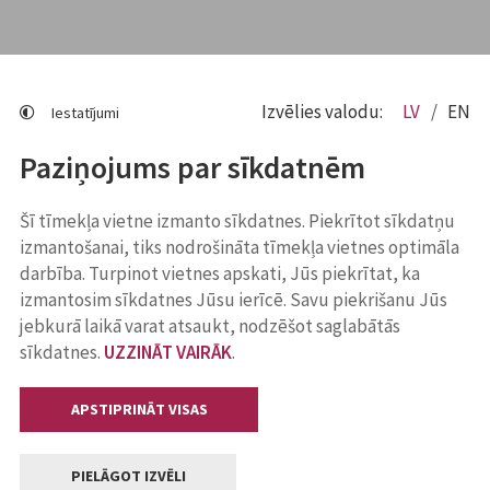
Izvēlies valodu:
LV
EN
Iestatījumi
Paziņojums par sīkdatnēm
Šī tīmekļa vietne izmanto sīkdatnes. Piekrītot sīkdatņu
izmantošanai, tiks nodrošināta tīmekļa vietnes optimāla
darbība. Turpinot vietnes apskati, Jūs piekrītat, ka
izmantosim sīkdatnes Jūsu ierīcē. Savu piekrišanu Jūs
jebkurā laikā varat atsaukt, nodzēšot saglabātās
sīkdatnes.
UZZINĀT VAIRĀK
.
APSTIPRINĀT VISAS
PIELĀGOT IZVĒLI