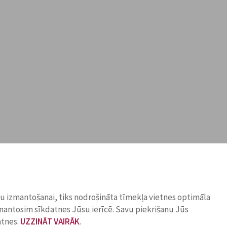
ņu izmantošanai, tiks nodrošināta tīmekļa vietnes optimāla
zmantosim sīkdatnes Jūsu ierīcē. Savu piekrišanu Jūs
atnes.
UZZINĀT VAIRĀK
.