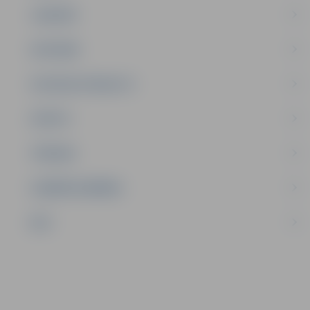
JAUNIEŠI
SATIKSME
SOCIĀLAIS ATBALSTS
SPORTS
TŪRISMS
UZŅĒMĒJDARBĪBA
NVO