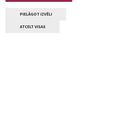
PIELĀGOT IZVĒLI
ATCELT VISAS
Kontakti
Jelgavas valstpilsētas pašvaldība
Lielā iela 11, Jelgava, LV-3001
+371 63005522
pasts@jelgava.lv