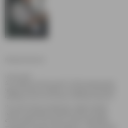
Nikolajs Šukelovičs
Ints Kunrads
SIA “Jelgavas autobusu parks” (JAP) paziņojis janvāra
labākos autobusu vadītājus. Par šī gada pirmā mēneša
labākajiem atzīti Ints Kunrads un Nikolajs Šukelovičs.
Par izciliem darba sasniegumiem Jelgavas pilsētas
pasažieru pārvadājumos labākā autobusa vadītāja
statuss piešķirts I.Kunradam, savukārt reģionālajos
starppilsētu pasažieru pārvadājumos – N.Šukelovičam.