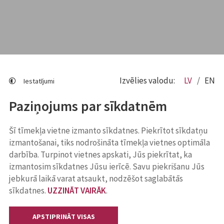
Izvēlies valodu:
LV
EN
Iestatījumi
Paziņojums par sīkdatnēm
Šī tīmekļa vietne izmanto sīkdatnes. Piekrītot sīkdatņu
izmantošanai, tiks nodrošināta tīmekļa vietnes optimāla
darbība. Turpinot vietnes apskati, Jūs piekrītat, ka
izmantosim sīkdatnes Jūsu ierīcē. Savu piekrišanu Jūs
jebkurā laikā varat atsaukt, nodzēšot saglabātās
sīkdatnes.
UZZINĀT VAIRĀK
.
APSTIPRINĀT VISAS