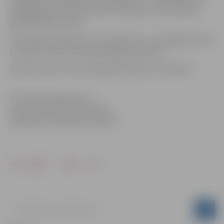
Jāatgādina, ka N.Šukelovičs sumināts arī kā JAP 2015.
gada labākais šoferis.
JAP pateicas šoferiem par kvalitatīvo un atbildīgo darbu
un novēl noturēt savas sasniegtās pozīcijas!
Saistītie raksti:
Sveic 2015.gada labākos JAP šoferus
Informācija sagatavota
Jelgavas pilsētas pašvaldības
Sabiedrisko attiecību pārvaldē
Drukāt
Dalīties