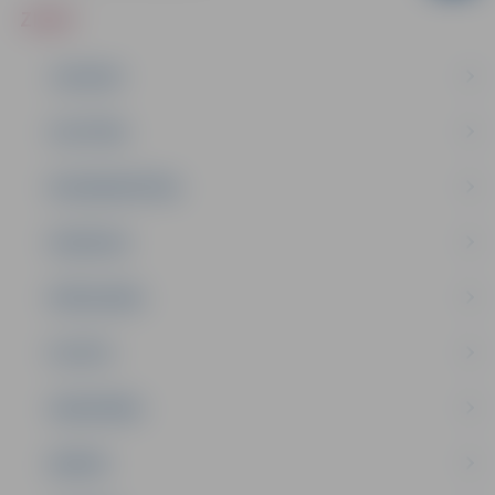
ZIŅAS
JAUNUMI
IZGLĪTĪBA
NODARBINĀTĪBA
PASĀKUMI
PAŠVALDĪBA
PILSĒTA
SABIEDRĪBA
ĢIMENE