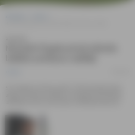
Sākumlapa
Jaunumi
Nosaukti šī gada pirmā mēneša labākie autobusu vadītāji
Klausīties
Nosaukti šī gada pirmā mēneša
labākie autobusu vadītāji
24/02/2016
Jaunumi
SIA “Jelgavas autobusu parks” (JAP) paziņojis janvāra
labākos autobusu vadītājus. Par šī gada pirmā mēneša
labākajiem atzīti Ints Kunrads un Nikolajs Šukelovičs.