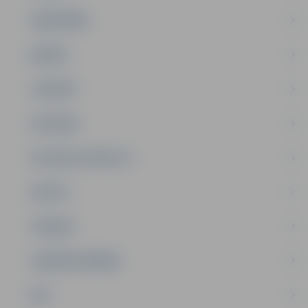
SABIEDRĪBA
ĢIMENE
JAUNIEŠI
SATIKSME
SOCIĀLAIS ATBALSTS
SPORTS
TŪRISMS
UZŅĒMĒJDARBĪBA
NVO