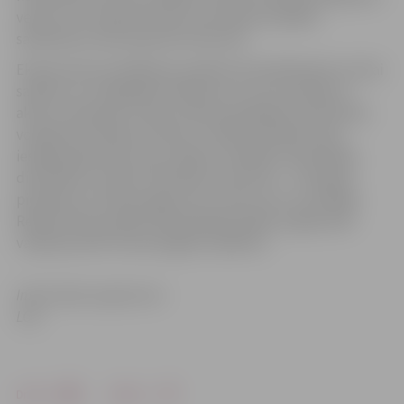
veidā, un ar eksperimenta rezultātiem plašāka
sabiedrība varēs iepazīties februārī.
Eksperimenta atklāšanas pasākumā tā dalībnieki ne tikai
saņēma un izmēģināja viedaproces, bet aizvadīja arī
aktīvu olimpisko treniņu kopā ar godalgoto pludmales
volejbolistu Mārtiņu Pļaviņu. Tāpat jauniešiem bija
iespēja pārbaudīt savus spēkus vairākās olimpiskajās
disciplīnās un labot Olimpiskos rekordus – tiesa gan,
piemēram, 197 kg smago svaru stieni, kuru svarcēlāja
Rebeka Koha pacēla Olimpiskajās spēlēs, jelgavnieki
varēja pieveikt tikai kopīgiem spēkiem.
Informācija sagatavota
LOK
Drukāt
Dalīties