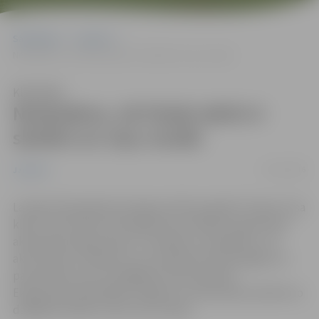
Sākumlapa
Jaunumi
Noskaidros, cik fiziski aktīvi ir skolēni un viņu vecāki
Klausīties
Noskaidros, cik fiziski aktīvi ir
skolēni un viņu vecāki
23/11/2016
Jaunumi
Latvijas Olimpiskās komitejas (LOK) projektā "Sporto visa
klase" tiek veikts vēl nebijis divus mēnešus ilgs fizisko
aktivitāšu eksperiments. Tā mērķis ir noskaidrot, cik
aktīvi bērni ir ikdienā un vai modernās tehnoloģijas var
pamudināt viņus kustīgākam dzīvesveidam.
Eksperimentā piedalās Jelgavas 4. vidusskolas skolēni no
dažādām klasēm, kā arī viņu vecāki.