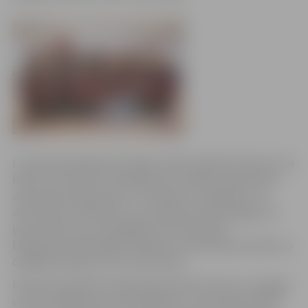
Latvijas Olimpiskās komitejas (LOK) projektā “Sporto visa
klase” tiek veikts vēl nebijis divus mēnešus ilgs fizisko
aktivitāšu eksperiments. Tā mērķis ir noskaidrot, cik
aktīvi bērni ir ikdienā un vai modernās tehnoloģijas var
pamudināt viņus kustīgākam dzīvesveidam.
Eksperimentā piedalās Jelgavas 4. vidusskolas skolēni no
dažādām klasēm, kā arī viņu vecāki.
Pasaules Veselības organizācija iesaka ik dienu nostaigāt
vismaz 10 000 soļus. Lai noskaidrotu, vai Latvijas skolēni