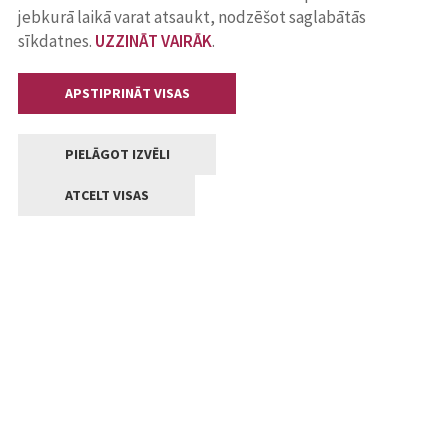
jebkurā laikā varat atsaukt, nodzēšot saglabātās
sīkdatnes.
UZZINĀT VAIRĀK
.
APSTIPRINĀT VISAS
PIELĀGOT IZVĒLI
ATCELT VISAS
Kontakti
Jelgavas valstpilsētas pašvaldība