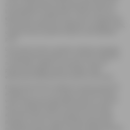
un viņu vecāki izpilda šo fizisko aktivitāšu minimumu,
LOK sadarbībā ar Latvijas Mobilo Telefonu (LMT) veic
eksperimentu, nodrošinot viņus ar
Garmin
viedaprocēm.
Tās uzskaitīs eksperimentu dalībnieku nostaigātos soļus,
uzkāptos stāvus, pieveikto attālumu, kā arī piefiksēs
pulsu.
LOK iniciatīva “Sporto visa klase” notiek jau trešo gadu,
un tā piesaistījusi jau gandrīz trīs tūkstošus dalībnieku
no 103 skolām. Jelgavas 4. vidusskola ir viena no šī
projekta aktīvākajām mācību iestādēm, tādēļ
eksperimenta dalībnieki tika izraudzīti no šīs skolas.
Eksperimenta ietvaros viedaproces saņems pavisam 30
audzēkņi no 3., 5., 9., un 12. klases, kā arī desmit bērnu
vecāki
.
Eksperimenta laikā iegūtie dati ļaus uzzināt ne
tikai to, kā atšķiras dažādu vecuma bērnu sportisko
aktivitāšu līmenis, bet arī noskaidrot, kā tas mainās,
pieaugot vecumam. Fizisko aktivitāšu eksperiments
norisināsies astoņas nedēļas. Dati tiks analizēti apkopotā