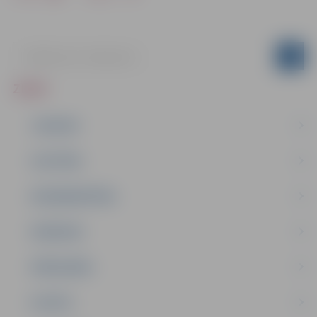
ZIŅAS
JAUNUMI
IZGLĪTĪBA
NODARBINĀTĪBA
PASĀKUMI
PAŠVALDĪBA
PILSĒTA