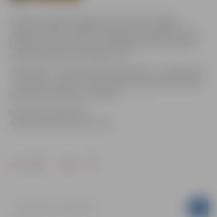
Svētdien, 18.aprīlī Jelgavas sporta hallē risinājās
Jelgavas pilsētas atklātais čempionāts volejbolā. Četru
komandu konkurencē par 2010.gada pilsētas čempioni
vīriešu grupā kļuva komanda „LLU”.
Otrajā vietā – komanda „Mītavas Bruģieris”, trešajā vietā
– komanda „Seniori”. Savukārt dāmu grupā čempionāta
spēles tiks izspēlētas citā dienā.
Informācija sagatavota
Jelgavas Sporta servisa centrā
Drukāt
Dalīties