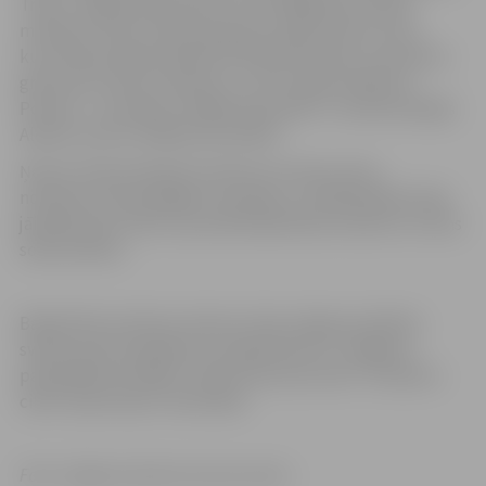
Trešā – Maija Dombrovska, kura finišēja pēc 3:03,38
minūtēm. Zēnu/vīriešu grupā uzvarēja Jehors Fuks,
kuram bija nepieciešamas 0:32,85 sekundes, lai iemestu
grozā visus sešus metienus. 2. vietu ieguva Roberts
Porietis – viņa laiks ir 0:46,50 sekundes. 3. vietā ierindojās
Aleksis Leitis ar 0:48,02 sekundēm.
Ņemot vērā ierobežoto konkursa norises vietu,
noteikumi tika pielāgoti situācijai, un dalībniekiem bija
jāizpilda pieci tāli un pustāli basketbola metieni un viens
soda metiens.
Basketbola metienu konkurss bija Jelgavas pilsētas
svētku sporta pasākumu programmas un Jelgavas
pašvaldības iestādes “Sporta servisa centrs” iniciatīvu
cikla “Sportotava” aktivitāte.
Foto: Jelgavas Sporta servisa centrs