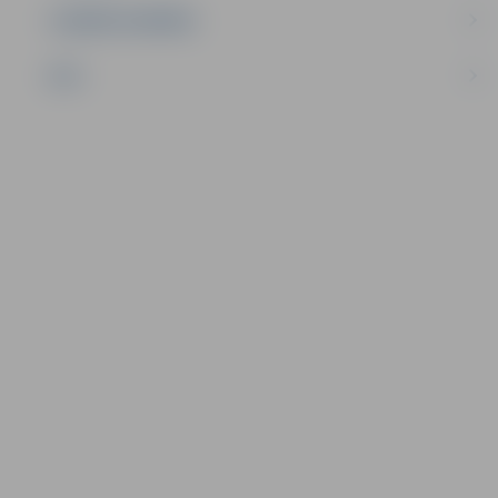
UZŅĒMĒJDARBĪBA
NVO