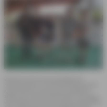
Basketbola metienu konkursā piedalījās sešas
meitenes/sievietes un 37 zēni/vīrieši. Meiteņu/sieviešu
grupā visātrāk visus metienus precīzi izpildīja Ieva
Stallīte, kura to paveica 1:41,93 minūtēs. 2. vietu ieguva
Elīna Pilandere, kura uzdevumu paveica 2:14,43 minūtēs.