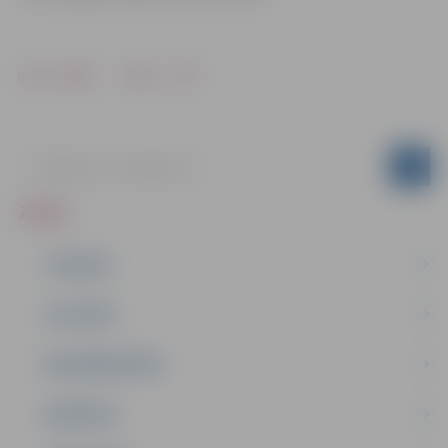
Drukāt
Dalīties
ZIŅAS
JAUNUMI
IZGLĪTĪBA
NODARBINĀTĪBA
PASĀKUMI