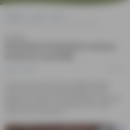
Sākumlapa
Jaunumi
Sports
Noskaidroti basketbola metienu konkursa uzvarētāji
Klausīties
Noskaidroti basketbola metienu
konkursa uzvarētāji
29/05/2022
Jaunumi
Sports
Šodien Pasta salas slidotavā norisinājās basketbola
metienu konkurss, kurā varēja piedalīties ikviens
jelgavnieks un pilsētas viesis. Dalībniekiem uz laiku bija
jāizpilda seši metieni, un sīvā konkurencē uzvarēja
Jehors Fuks un Ieva Stallīte.