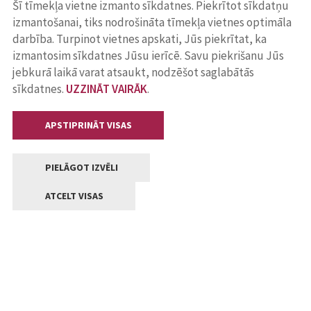
Šī tīmekļa vietne izmanto sīkdatnes. Piekrītot sīkdatņu
izmantošanai, tiks nodrošināta tīmekļa vietnes optimāla
darbība. Turpinot vietnes apskati, Jūs piekrītat, ka
izmantosim sīkdatnes Jūsu ierīcē. Savu piekrišanu Jūs
jebkurā laikā varat atsaukt, nodzēšot saglabātās
sīkdatnes.
UZZINĀT VAIRĀK
.
APSTIPRINĀT VISAS
PIELĀGOT IZVĒLI
ATCELT VISAS