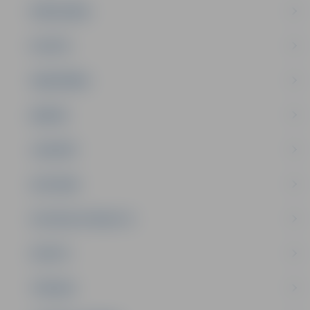
PAŠVALDĪBA
PILSĒTA
SABIEDRĪBA
ĢIMENE
JAUNIEŠI
SATIKSME
SOCIĀLAIS ATBALSTS
SPORTS
TŪRISMS