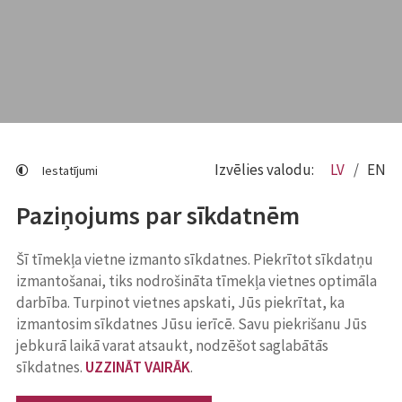
Izvēlies valodu:
LV
EN
Iestatījumi
Paziņojums par sīkdatnēm
Šī tīmekļa vietne izmanto sīkdatnes. Piekrītot sīkdatņu
izmantošanai, tiks nodrošināta tīmekļa vietnes optimāla
darbība. Turpinot vietnes apskati, Jūs piekrītat, ka
izmantosim sīkdatnes Jūsu ierīcē. Savu piekrišanu Jūs
jebkurā laikā varat atsaukt, nodzēšot saglabātās
sīkdatnes.
UZZINĀT VAIRĀK
.