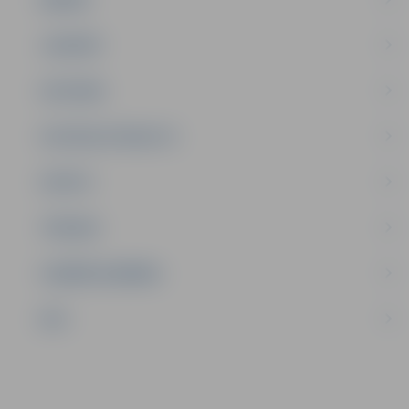
JAUNIEŠI
SATIKSME
SOCIĀLAIS ATBALSTS
SPORTS
TŪRISMS
UZŅĒMĒJDARBĪBA
NVO