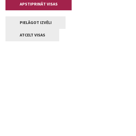
APSTIPRINĀT VISAS
PIELĀGOT IZVĒLI
ATCELT VISAS
Kontakti
Jelgavas valstpilsētas pašvaldība
Lielā iela 11, Jelgava, LV-3001
+371 63005522
pasts@jelgava.lv