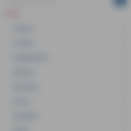
ZIŅAS
JAUNUMI
IZGLĪTĪBA
NODARBINĀTĪBA
PASĀKUMI
PAŠVALDĪBA
PILSĒTA
SABIEDRĪBA
ĢIMENE