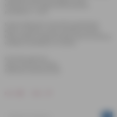
N.Šukelovičs, bet Jelgavas pilsētas pasažieru
pārvadājumos – I.Ezīte.
Nosakot labāko šoferi, tika vērtēts paveiktā darba
apjoms un kvalitāte, autobusa tehniskais stāvoklis,
finanšu rādītāji un degvielas patēriņš, kā arī vai autobusa
vadītājam nav pārkāpumu un sūdzību.
Informācija sagatavota
Jelgavas pilsētas pašvaldības
Sabiedrisko attiecību pārvaldē
Drukāt
Dalīties