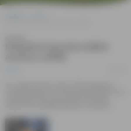
Sākumlapa
Jaunumi
Noskaidroti decembra labākie autobusu vadītāji
Klausīties
Noskaidroti decembra labākie
autobusu vadītāji
18/01/2016
Jaunumi
SIA „Jelgavas Autobusu parks” (JAP) paziņojis divus
autobusa vadītājus, kas, izvērtējot darba rādītājus, atzīti
par labākajiem JAP autobusa šoferiem decembra
mēnesī, un tie ir Nikolajs Šukelovičs un Iveta Ezīte.