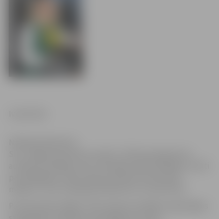
Iveta Ezīte
Nikolajs Šukelovičs
SIA „Jelgavas Autobusu parks” (JAP) paziņojis divus
autobusa vadītājus, kas, izvērtējot darba rādītājus, atzīti
par labākajiem JAP autobusa šoferiem decembra
mēnesī, un tie ir Nikolajs Šukelovičs un Iveta Ezīte.
Par decembra labāko JAP autobusa vadītāju reģionālajos
starppilsētu pasažieru pārvadājumos atzīts