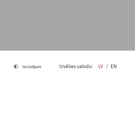
Izvēlies valodu:
LV
EN
Iestatījumi