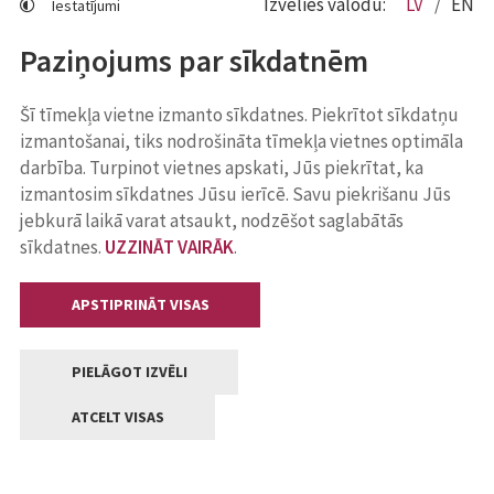
Izvēlies valodu:
LV
EN
Iestatījumi
Paziņojums par sīkdatnēm
Šī tīmekļa vietne izmanto sīkdatnes. Piekrītot sīkdatņu
izmantošanai, tiks nodrošināta tīmekļa vietnes optimāla
darbība. Turpinot vietnes apskati, Jūs piekrītat, ka
izmantosim sīkdatnes Jūsu ierīcē. Savu piekrišanu Jūs
jebkurā laikā varat atsaukt, nodzēšot saglabātās
sīkdatnes.
UZZINĀT VAIRĀK
.
APSTIPRINĀT VISAS
PIELĀGOT IZVĒLI
ATCELT VISAS