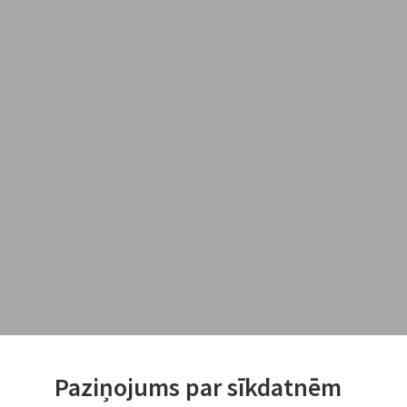
Paziņojums par sīkdatnēm