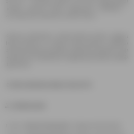
bet otrs – dzimtajā valodā, kā arī bez sagatavošanās
nolasīja konkursa žūrijai organizatoru piedāvātu –
vecumposmam atbilstošu, literāro tekstu.
Konkursa dalībniekus vērtēja Ādolfa Alunāna Jelgavas
teātra direktors un režisors Arvīds Matisons, Izglītības
pārvaldes galvenā speciāliste izglītības jautājumos Lilija
Stepanova un Sabiedrības integrācijas pārvaldes vadītāja
Ilga Antuža.
OTRĀS
KONKURSA
DIENAS REZULTĀTI
5.– 6.klašu grupā:
1. vieta –
Ruslans Andoņenko
(Jelgavas 6.vidusskola)