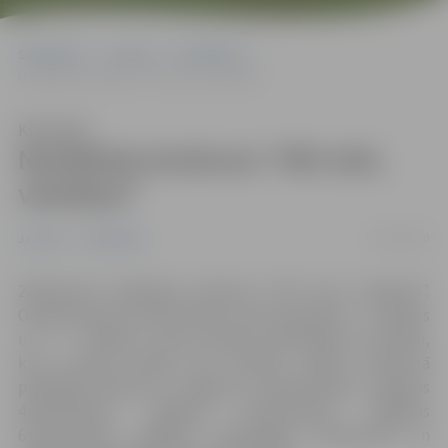
Sākumlapa
Jaunumi
Sabiedrība
Noslēdzies konkurss “Riti raiti, valodiņa!”
Klausīties
Noslēdzies konkurss “Riti raiti,
valodiņa!”
21/02/2020
Jaunumi
Sabiedrība
20.februārī noslēdzies konkurss “Riti raiti, valodiņa!”.
Otrajā konkursa dienā divās vecuma grupās: 5. – 6.klases
un 7. – 9.klases, savas prasmes prezentēja 15 skolēni,
kuru dzimtā valoda nav latviešu valoda. Konkursā
piedalījās skolēni no Jelgavas 4. sākumskolas, Jelgavas
4.vidusskolas, Jelgavas 5.vidusskolas, Jelgavas
6.vidusskolas, Jelgavas Tehnoloģiju vidusskolas un