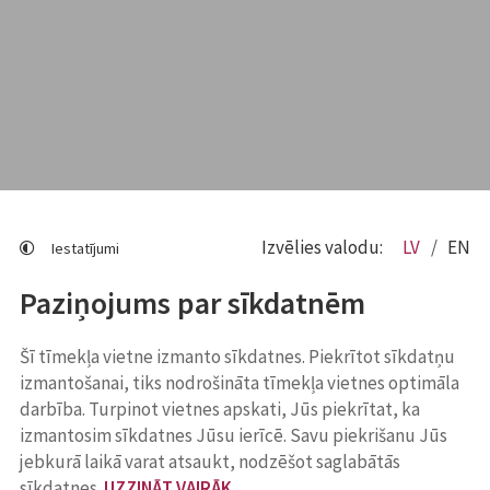
Izvēlies valodu:
LV
EN
Iestatījumi
Paziņojums par sīkdatnēm
Šī tīmekļa vietne izmanto sīkdatnes. Piekrītot sīkdatņu
izmantošanai, tiks nodrošināta tīmekļa vietnes optimāla
darbība. Turpinot vietnes apskati, Jūs piekrītat, ka
izmantosim sīkdatnes Jūsu ierīcē. Savu piekrišanu Jūs
jebkurā laikā varat atsaukt, nodzēšot saglabātās
sīkdatnes.
UZZINĀT VAIRĀK
.