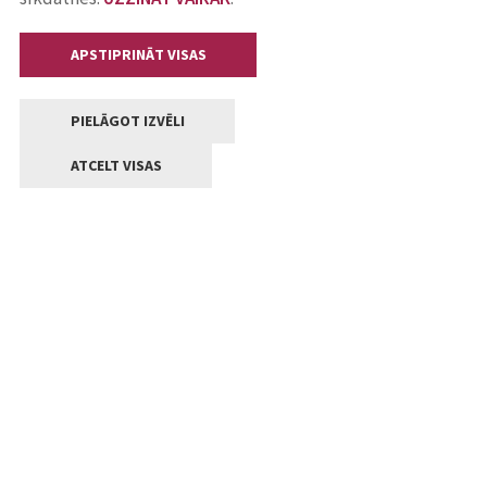
APSTIPRINĀT VISAS
PIELĀGOT IZVĒLI
ATCELT VISAS
Kontakti
Jelgavas valstpilsētas pašvaldība
Lielā iela 11, Jelgava, LV-3001
+371 63005522