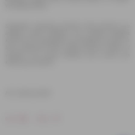
veicināšanas balvas.
Sabiedrības integrācijas pārvalde izsaka pateicību visu
izglītības iestāžu vadītājiem, kuru audzēkņi piedalījās
konkursā, kā arī pedagogiem, kuri ieguldīja savu darbu un
laiku, sagatavojot bērnus dalībai konkursā. Paldies arī
vecākiem, kuri sirsnīgi atbalstīja savas atvases gan
klātienē, gan attālināti.
Foto: Jelgavas pilsēta
Drukāt
Dalīties