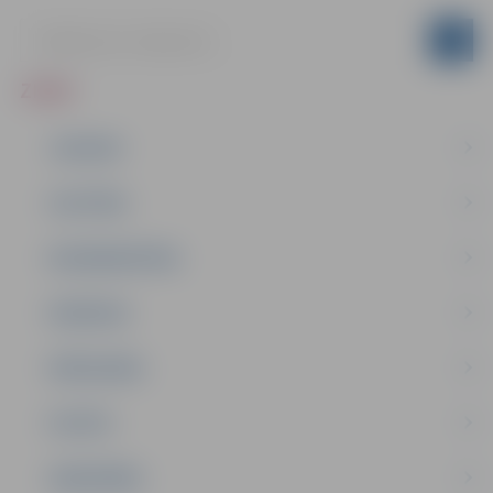
ZIŅAS
JAUNUMI
IZGLĪTĪBA
NODARBINĀTĪBA
PASĀKUMI
PAŠVALDĪBA
PILSĒTA
SABIEDRĪBA