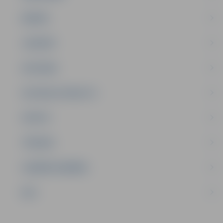
ĢIMENE
JAUNIEŠI
SATIKSME
SOCIĀLAIS ATBALSTS
SPORTS
TŪRISMS
UZŅĒMĒJDARBĪBA
NVO