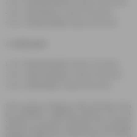
2. vieta –
Anastasija Sokolova
(Jelgavas 4.sākumskola)
2. vieta –
Anna Geraseva
(Jelgavas 5.vidusskola)
3. vieta –
Kristians Ziediņš
(Jelgavas 4.vidusskola)
7.
– 9.klašu grupā:
1. vieta –
Dmitrijs Komašilo
(Jelgavas 5.vidusskola)
2. vieta –
Jeļena Jasjuļaņeca
(Jelgavas 4.vidusskola)
2. vieta –
Patriks Kokiņš
(Jelgavas 6.vidusskola)
Ikviens konkursa dalībnieks saņēma Pateicības rakstu
par piedalīšanos daiļlasītāju konkursā “Riti raiti,
valodiņa!”, kā arī nelielu motivācijas balvu. Konkursa
laureāti tika apbalvoti ar Diplomiem un interesantām
grāmatām. Šogad žūrijas komisija piešķīra arī vairākas