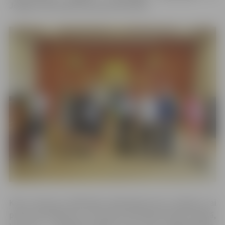
Jelgavas Paula Bendrupa pamatskolas.
Katrs konkursa dalībnieks deklamēja divus dzejoļus vai
prozas sacerējumus, no kuriem viens bija latviešu valodā,