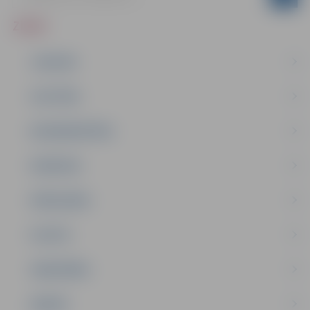
ZIŅAS
JAUNUMI
IZGLĪTĪBA
NODARBINĀTĪBA
PASĀKUMI
PAŠVALDĪBA
PILSĒTA
SABIEDRĪBA
ĢIMENE