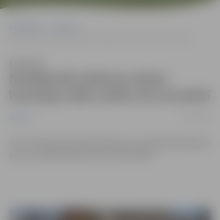
Sākumlapa
Jaunumi
Noslēdzošā rakšanas darbu komisijas sēde notika 30.novembrī
Klausīties
Noslēdzošā rakšanas darbu
komisijas sēde notika 30.novembrī
03/12/2018
Jaunumi
JPPI “Pilsētsaimniecība”informē, ka noslēdzošā rakšanas
darbu komisijas sēde notika 30.novembrī.