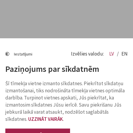
Izvēlies valodu:
LV
EN
Iestatījumi
Paziņojums par sīkdatnēm
Šī tīmekļa vietne izmanto sīkdatnes. Piekrītot sīkdatņu
izmantošanai, tiks nodrošināta tīmekļa vietnes optimāla
darbība. Turpinot vietnes apskati, Jūs piekrītat, ka
izmantosim sīkdatnes Jūsu ierīcē. Savu piekrišanu Jūs
jebkurā laikā varat atsaukt, nodzēšot saglabātās
sīkdatnes.
UZZINĀT VAIRĀK
.