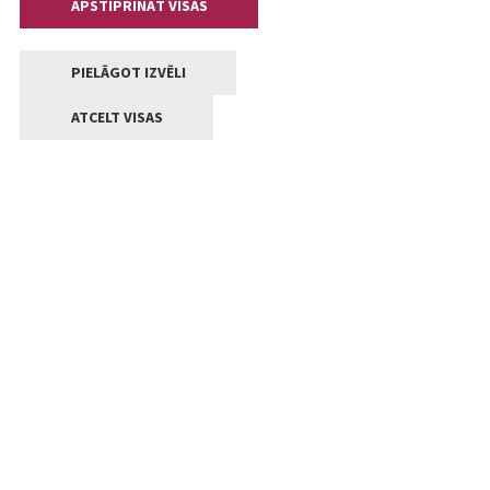
APSTIPRINĀT VISAS
PIELĀGOT IZVĒLI
ATCELT VISAS
Kontakti
Jelgavas valstpilsētas pašvaldība
Lielā iela 11, Jelgava, LV-3001
+371 63005522
pasts@jelgava.lv