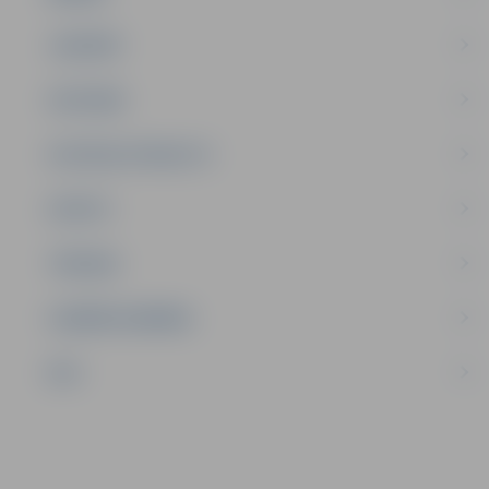
JAUNIEŠI
SATIKSME
SOCIĀLAIS ATBALSTS
SPORTS
TŪRISMS
UZŅĒMĒJDARBĪBA
NVO