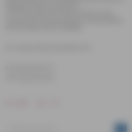
2019.gada 15.maijam un jāsazinās ar
JPPI “Pilsētsaimniecība” Apsaimniekošanas nodaļu
(rakšanas darbu komisijas sekretārs, ielu ekspluatācijas
inženieris Edgars Rubenis, 63048618)
Foto: Jelgavas pilsētas pašvaldības arhīvs
Informācija sagatavota
JPPI “Pilsētsaimniecība”
Drukāt
Dalīties