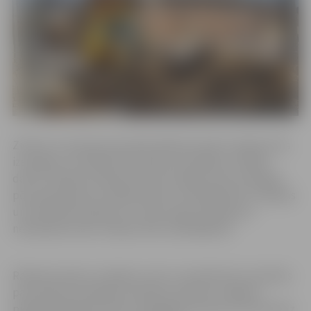
Ziemas un pavasara periodā rakšanas darbu atļaujas tiks
izsniegtas, izvērtējot klimatiskos apstākļus. Avārijas
darbu veikšanai rakšanas darbu atļaujas tiek izsniegtas
pēc pieprasījuma. Avārijas darbu vieta jālikvidē, tranšejas
un būvbedres jāaizber un ielas segums jāatjauno
nekavējoties pēc avārijas darbu pabeigšanas.
Rakšanas darbu veicējiem, kam ir nenokārtotas saistības
par iepriekš veiktajiem rakšanas darbiem Jelgavas
pilsētā, jāpabeidz darbi vai jāpagarina darbu termiņš līdz