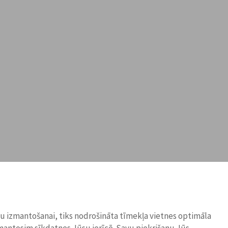
ņu izmantošanai, tiks nodrošināta tīmekļa vietnes optimāla