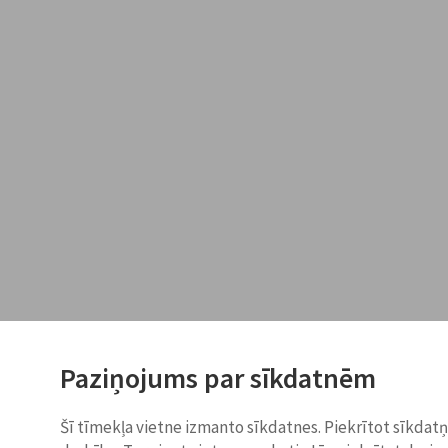
Paziņojums par sīkdatnēm
Šī tīmekļa vietne izmanto sīkdatnes. Piekrītot sīkdat