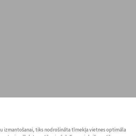
ņu izmantošanai, tiks nodrošināta tīmekļa vietnes optimāla