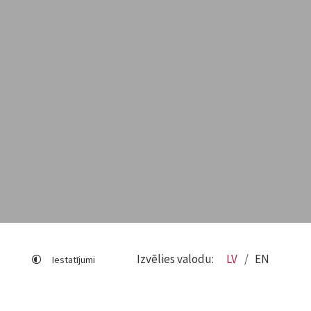
Izvēlies valodu:
LV
EN
Iestatījumi