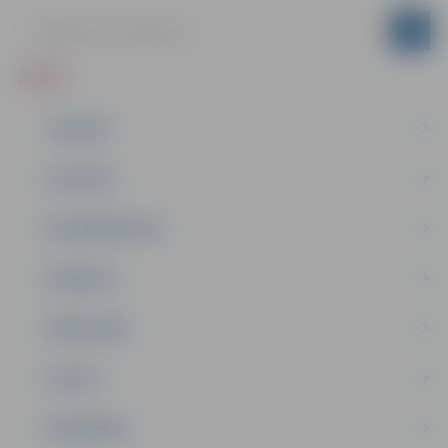
ZIŅAS
JAUNUMI
IZGLĪTĪBA
NODARBINĀTĪBA
PASĀKUMI
PAŠVALDĪBA
PILSĒTA
SABIEDRĪBA