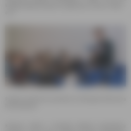
kopējā pieejamā projektu programmas summa ir 3500, –
euro.
Projektu pieteikumus pieņēma no 2019. gada 18.februāra
līdz 18.martam.
Konkursa mērķis ir finansiāli atbalstīt pretendentu