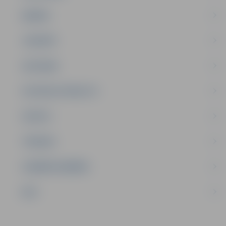
ĢIMENE
JAUNIEŠI
SATIKSME
SOCIĀLAIS ATBALSTS
SPORTS
TŪRISMS
UZŅĒMĒJDARBĪBA
NVO