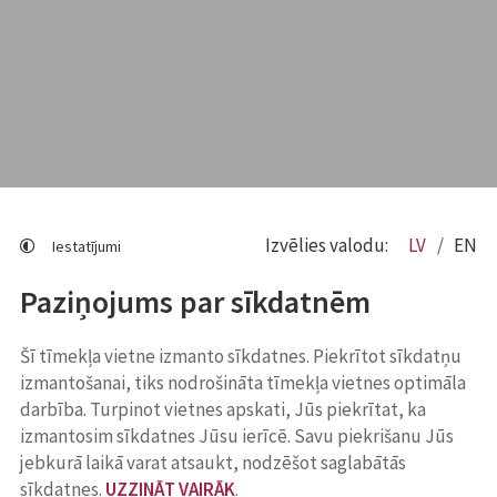
Izvēlies valodu:
LV
EN
Iestatījumi
Paziņojums par sīkdatnēm
Šī tīmekļa vietne izmanto sīkdatnes. Piekrītot sīkdatņu
izmantošanai, tiks nodrošināta tīmekļa vietnes optimāla
darbība. Turpinot vietnes apskati, Jūs piekrītat, ka
izmantosim sīkdatnes Jūsu ierīcē. Savu piekrišanu Jūs
jebkurā laikā varat atsaukt, nodzēšot saglabātās
sīkdatnes.
UZZINĀT VAIRĀK
.