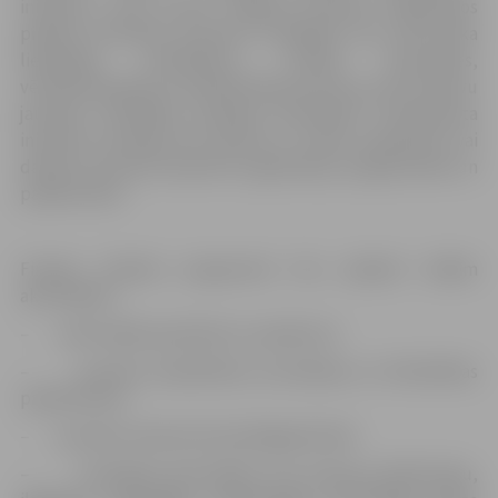
iniciatīvu, kura veicina Jelgavas jauniešu iekļaušanos
pilsētas attīstības procesos, sekmējot viņu brīvā laika
lietderīgu pavadīšanu, fiziskās aktivitātes,
vērtīborientāciju un pašattīstības procesus, kā arī aktīvu
jauniešu līdzdalību projekta īstenošanā. Pretendenta
iniciatīva nevarēja būt saistīta ar citiem projektiem vai
darbā ar jaunatni iesaistīto organizāciju programmām un
pasākumiem.
Finanšu līdzekļi programmā tiks piešķirti šādām
aktivitātēm:
– neformālās apmācība un pasākumi;
– jauniešu saliedētības veicināšanas un līdzdalības
pasākumiem;
– jauniešu iesaistei brīvprātīgajā darbā;
– fiziskajām aktivitātēm, kas neprasa mērķtiecīgu,