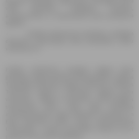
ilglaicīgu iepriekšēju sagatavotību attiecīgajā sporta
veidā (piemēram, atklātajiem treniņiem,
amatierturnīriem un nepieciešamā sporta aprīkojuma
iegādei);
– radošajai pašizpausmei (piemēram, radošajām
darbnīcām, improvizācijas teātra nodarbībām, izstāžu
veidošanai utt.).
Projektu pieteikumus iesnieguši Jelgavas Valsts
ģimnāzijas, Jelgavas Spīdolas Valsts ģimnāzijas, Jelgavas
Tehnoloģiju vidusskolas, Jelgavas Tehnikuma, Valmieras
Tehnikuma, Jelgavas 5. vidusskolas, Jelgavas amatu
vidusskolas, Jelgavas 4. vidusskolas, Birutas Mageles
starptautiskā stilistu skolas, Rīgas Sanatorijas
internātpamatksolas, Rīgas tālmācības vidusskolas un
Elejas vidusskolas skolēni. Latvijas Lauksaimniecības
Universitātes, Latvijas Universitātes studenti, kā arī
projekta “Proti un dari” dalībnieks.