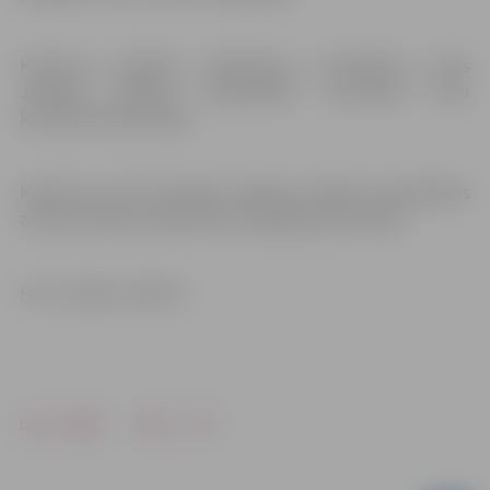
Konkursa projektu pieteikumu izvērtēšanu veiks
Jelgavas pilsētas pašvaldības Jaunatnes lietu
konsultatīvā komisija.
Konkursa norisi koordinē Jelgavas pilsētas pašvaldības
administrācijas Sabiedrības integrācijas pārvalde.
Foto: Jelgavas pilsēta
Drukāt
Dalīties