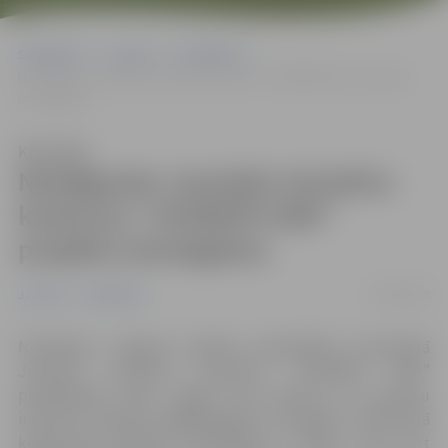
Sākumlapa
Jaunumi
Sabiedrība
Noslēgusies Jauniešu iniciatīvu konkursa “JAUNIEŠI VAR!” projektu
iesniegšana
Klausīties
Noslēgusies Jauniešu iniciatīvu
konkursa “JAUNIEŠI VAR!”
projektu iesniegšana
27/03/2019
Jaunumi
Sabiedrība
Noslēdzies Jelgavas pilsētas pašvaldības izsludinātā
Jauniešu iniciatīvu konkursa “JAUNIEŠI VAR!”
pieteikšanās laiks. Šogad tika saņemti 15 jauniešu
iniciatīvu projekti (pagājušogad 13 projekti), pieprasītā
kopsumma projektu realizēšanai ir 4603,-
euro
, bet