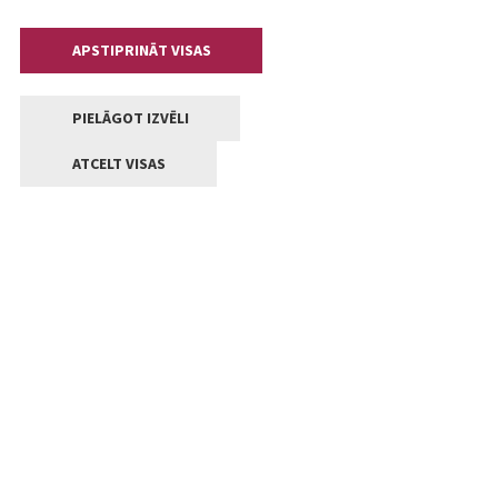
APSTIPRINĀT VISAS
PIELĀGOT IZVĒLI
ATCELT VISAS
Kontakti
Jelgavas valstpilsētas pašvaldība
Lielā iela 11, Jelgava, LV-3001
+371 63005522