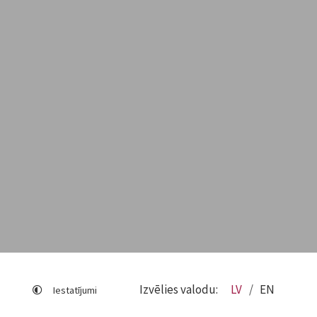
Izvēlies valodu:
LV
EN
Iestatījumi