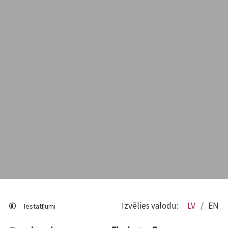
Izvēlies valodu:
LV
EN
Iestatījumi