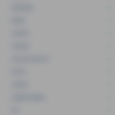
SABIEDRĪBA
ĢIMENE
JAUNIEŠI
SATIKSME
SOCIĀLAIS ATBALSTS
SPORTS
TŪRISMS
UZŅĒMĒJDARBĪBA
NVO