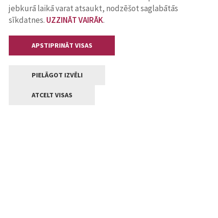
jebkurā laikā varat atsaukt, nodzēšot saglabātās
sīkdatnes.
UZZINĀT VAIRĀK
.
APSTIPRINĀT VISAS
PIELĀGOT IZVĒLI
ATCELT VISAS
Kontakti
Jelgavas valstpilsētas pašvaldība