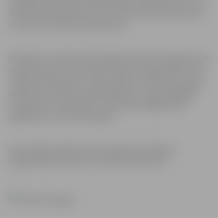
Sniega ielas līdz Gārņu ielai, Kārklu ielas posmā no Putnu
ielas līdz Dambja ielai, kā arī Filozofu ielas atzara posmā
no Filozofu ielas līdz Dambja ielai.
Paredzams, ka ielas sašaurinājuma vietās tiks slēgta viena
braukšanas josla, divvirziena satiksmi organizējot ar ceļa
zīmēm pa vienu joslu. Darbus plānots veikt pa posmiem,
atbilstoši nodrošinot ceļa aprīkojumu. Savukārt gājēju
kustība tiks nodrošināta, izmantojot palīgbarjeras,
signāllentes vai mobilos žogus.
Iedzīvotāji aicināti ievērot saskaņotās satiksmes
organizācijas shēmas un izvietotās ceļa zīmes.