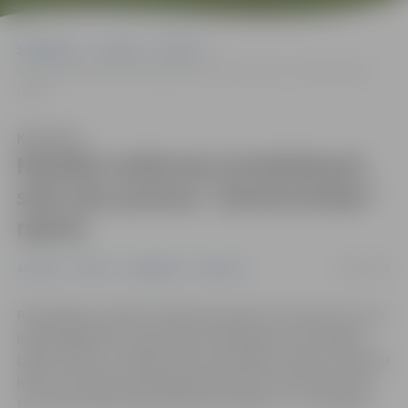
Sākumlapa
Jaunumi
Pilsēta
Noteikti satiksmes ierobežojumi sešu ielu posmos “Ģintermuižas”
rajonā
Klausīties
Noteikti satiksmes ierobežojumi
sešu ielu posmos “Ģintermuižas”
rajonā
03/04/2023
Jaunumi
Pilsēta
Sabiedrība
Satiksme
Pašvaldības iestāde “Pilsētsaimniecība” informē, ka no 3.
aprīļa jārēķinās ar satiksmes ierobežojumiem Dambja,
Līgas, Niedru un Kārklu ielā, kā arī Bebru ceļā un Filozofu
ielā, kur sākušies kabeļlīnijas pārbūves darbi. Būvdarbi
tiks veikti pa posmiem līdz pat rudenim – 11. oktobrim.