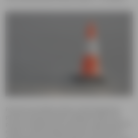
Pazemes komunikāciju izbūves noritēs Dambja ielas
posmā no Atmodas ielas līdz Sniega ielai, Bebru ceļa
posmā no Dambja ielas līdz Gārņu ielai, Līgas ielas posmā
no Bebru ceļa līdz Sniega ielai, Niedru ielas posmā no