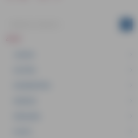
ZIŅAS
JAUNUMI
IZGLĪTĪBA
NODARBINĀTĪBA
PASĀKUMI
PAŠVALDĪBA
PILSĒTA