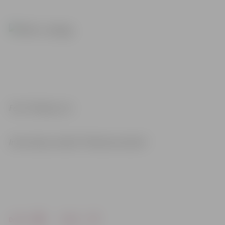
Foto: Pixabay.com
Informācija: iestāde “Pilsētsaimniecība”
Drukāt
Dalīties