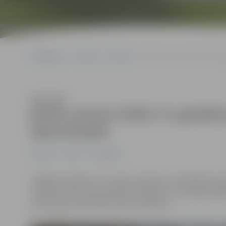
Sākumlapa
Jaunumi
Pilsēta
Notiks atceres brīdis 75. g
Klausīties
Notiks atceres brīdis 75. gadadi
deportācijām
Jaunumi
Pilsēta
Sabiedrība
Jelgavā pirmdien, 25. martā, pulksten 14 Svētbirzē n
“Ciešanu ceļš”, lai pieminētu Jelgavas un tuvākās apk
deportāciju laikā tika izsūtīti svešumā.