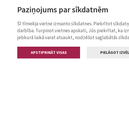
Paziņojums par sīkdatnēm
Šī tīmekļa vietne izmanto sīkdatnes. Piekrītot sīkdat
darbība. Turpinot vietnes apskati, Jūs piekrītat, ka i
jebkurā laikā varat atsaukt, nodzēšot saglabātās sīkd
APSTIPRINĀT VISAS
PIELĀGOT IZVĒL
Kontakti
Jelgavas valstp
Lielā iela 11
+371 630055