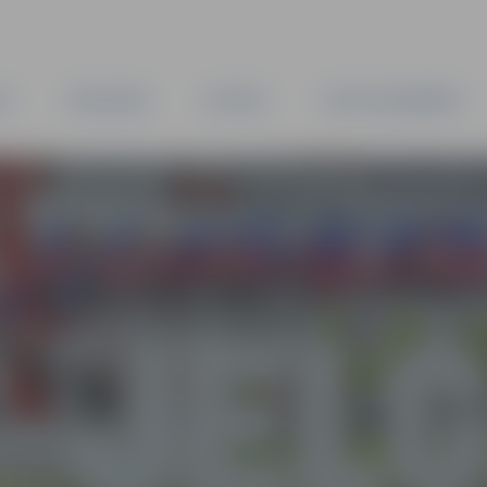
TA
PAŠVALDĪBA
IESTĀDES
KAPITĀLSABIEDRĪBAS