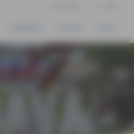
LV
EN
Iestatījumi
UZŅĒMĒJDARBĪBA
PAKALPOJUMI
KONTAKTI