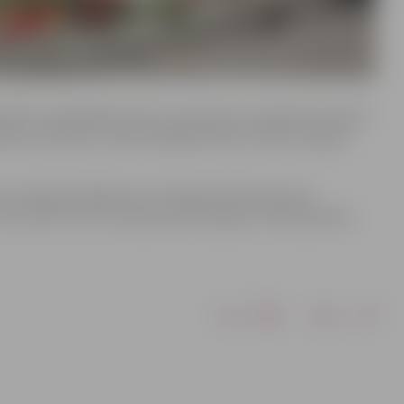
 paliks kā traģiskākais datums padomju okupācijas periodā.
ģimeni, dzimteni, tomēr nespēja atņemt cerību un gribu
no Latvijas 33 ešelonos uz Krievijas Tālo Austrumu
izsūtīti 42 133 Latvijas iedzīvotāji jeb 12 987 ģimenes,
Drukāt
Dalīties