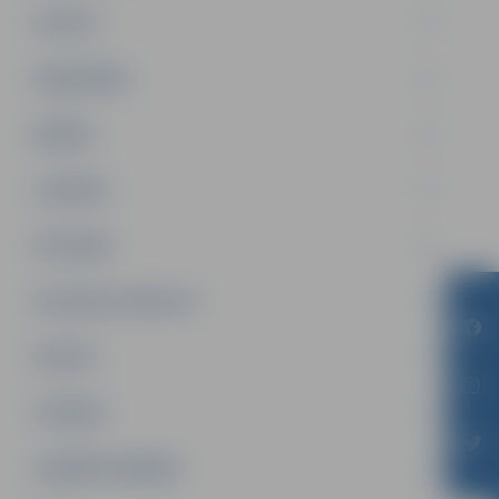
PILSĒTA
SABIEDRĪBA
ĢIMENE
JAUNIEŠI
SATIKSME
SOCIĀLAIS ATBALSTS
SPORTS
TŪRISMS
UZŅĒMĒJDARBĪBA