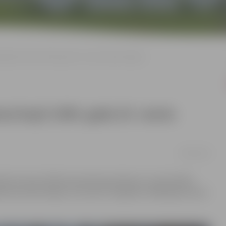
adadienai kopš 1949. gada 25. marta deportācijām
enai kopš 1949. gada 25. marta
24/03/2024
otiks atceres brīdis pie piemiņas akmens un memoriāla
ārtnes iedzīvotājus, kuri pirms 75 gadiem 1949. gada marta