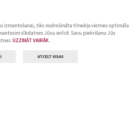
ņu izmantošanai, tiks nodrošināta tīmekļa vietnes optimāla
zmantosim sīkdatnes Jūsu ierīcē. Savu piekrišanu Jūs
atnes.
UZZINĀT VAIRĀK
.
I
ATCELT VISAS
Klientu apkalpošana
ilsētas pašvaldība
Darba laiks
, Jelgava, LV-3001
Pirmdienās
8.00 - 18.00
Otrdienās
8.00 - 17.00
22
Trešdienās
8.00 - 17.00