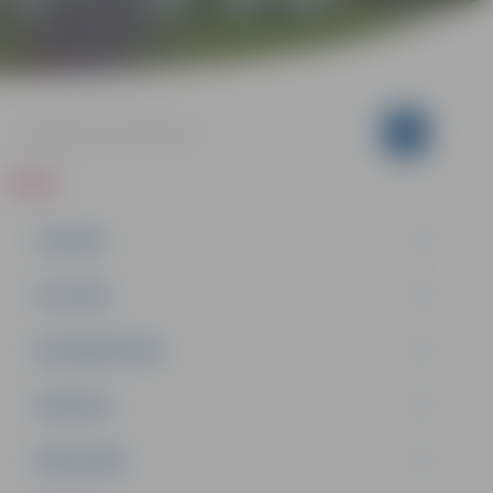
ZIŅAS
JAUNUMI
IZGLĪTĪBA
NODARBINĀTĪBA
PASĀKUMI
PAŠVALDĪBA