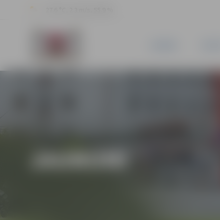
27.6 °C, 2.3 m/s, 55.9 %
JAUNUMI
PILSĒ
JAUNUMI