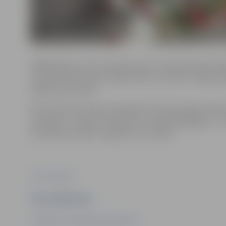
1949. gada 25. marts Latvijas valsts un tautas vēsturē
Tas lauza lielas tautas daļas likteni, atņemot mājas, 
atgriezties Latvijā.
No 25. līdz 29. martam operācijas “Krasta banga” laikā 
novadiem – Amūras, Omskas un Tomskas apgabalu – tika 
kurās bija arī bērni un gados veci cilvēki.
Foto: Jelgava.lv
Ziņu sagatavoja
Sabiedrisko attiecību departaments