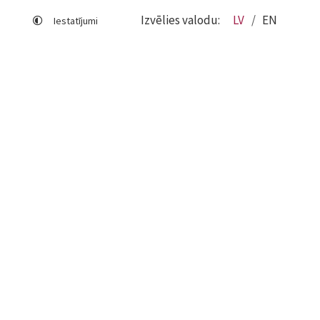
Izvēlies valodu:
LV
EN
Iestatījumi
Lapas karte
Viegli lasīt
Sociālo mediju lietošana
Sīkdatņu izmantošana