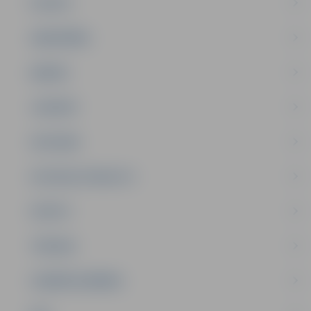
PILSĒTA
SABIEDRĪBA
ĢIMENE
JAUNIEŠI
SATIKSME
SOCIĀLAIS ATBALSTS
SPORTS
TŪRISMS
UZŅĒMĒJDARBĪBA