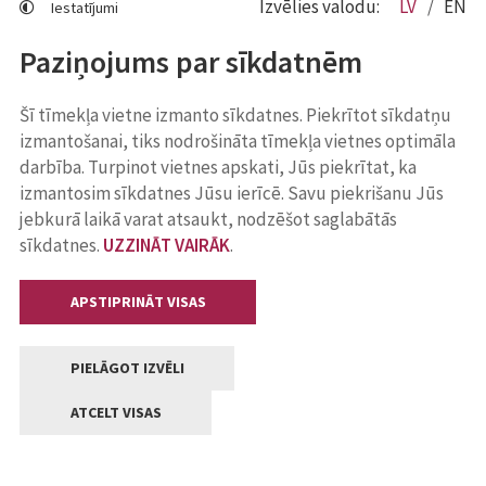
Izvēlies valodu:
LV
EN
Iestatījumi
Paziņojums par sīkdatnēm
Šī tīmekļa vietne izmanto sīkdatnes. Piekrītot sīkdatņu
izmantošanai, tiks nodrošināta tīmekļa vietnes optimāla
darbība. Turpinot vietnes apskati, Jūs piekrītat, ka
izmantosim sīkdatnes Jūsu ierīcē. Savu piekrišanu Jūs
jebkurā laikā varat atsaukt, nodzēšot saglabātās
sīkdatnes.
UZZINĀT VAIRĀK
.
APSTIPRINĀT VISAS
PIELĀGOT IZVĒLI
ATCELT VISAS