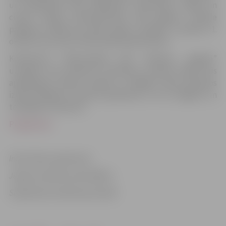
un pilsētnieku bija pieņēmuši luterticību. Vācijā un
citviet Eiropā protestantisma 500 gadiem veltītie
pasākumi sākās jau dažus gadus iepriekš. Luterāņi 31.
oktobri sauca par ticības atjaunošanas dienu.
Konferencē “Reformācijai 500. Atskaņas Jelgavā”
uzstāsies seši referenti. Līdztekus muzeja telpās būs
aplūkojama neliela izstāde ar dažādos laika periodos
izdotas Bībeles, dziesmu grāmatas un citu reliģisko un
teoloģisko literatūru.
Programma
Informāciju sagatavoja
Jelgavas pilsētas pašvaldības
Sabiedrisko attiecību pārvaldē