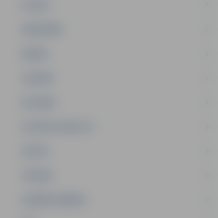
PILSĒTA
SABIEDRĪBA
ĢIMENE
JAUNIEŠI
SATIKSME
SOCIĀLAIS ATBALSTS
SPORTS
TŪRISMS
UZŅĒMĒJDARBĪBA