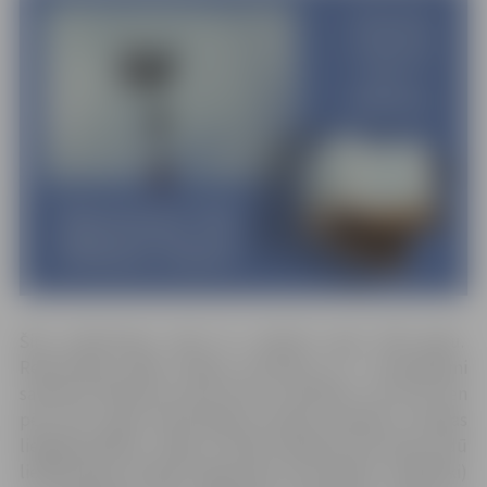
Šim notikumam tieši 31. oktobrī aprit 500 gadu.
Reformācija sākās Vācijas teritorijā un ir nesaraujami
saistīta ar Mārtiņa Lutera dzīvi un darbību. Jau drīz vien
pēc 1517. gada reformācijas kustība sasniedz Livonijas
lielākās pilsētas – Rīgu un Tallinu (Rēveli), bet 16. gs. vidū
lielākā daļa Livonijas augstmaņu (bruņinieki, muižnieki)