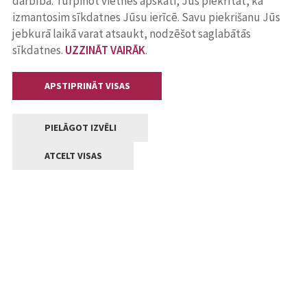
darbība. Turpinot vietnes apskati, Jūs piekrītat, ka
izmantosim sīkdatnes Jūsu ierīcē. Savu piekrišanu Jūs
jebkurā laikā varat atsaukt, nodzēšot saglabātās
sīkdatnes.
UZZINĀT VAIRĀK
.
APSTIPRINĀT VISAS
PIELĀGOT IZVĒLI
ATCELT VISAS
Kontakti