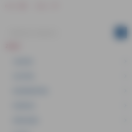
Drukāt
Dalīties
ZIŅAS
JAUNUMI
IZGLĪTĪBA
NODARBINĀTĪBA
PASĀKUMI
PAŠVALDĪBA