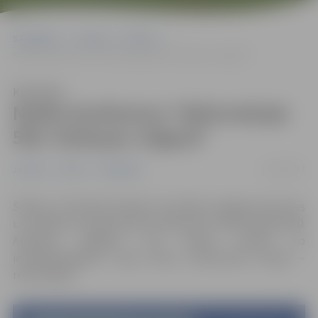
Sākumlapa
Jaunumi
Pilsēta
Notiks konference “Reformācijai 500. Atskaņas Jelgavā”
Klausīties
Notiks konference “Reformācijai
500. Atskaņas Jelgavā”
31/10/2017
Jaunumi
Pilsēta
Sabiedrība
Šodien, 31.oktobrī pulksten 12 Ģ.Eliasa Jelgavas vēstures
un mākslas muzejā notiks konference “Reformācijai 500.
Atskaņas Jelgavā”, kas veltīta vienam no
ievērojamākajiem Jauno laiku notikumiem Eiropā –
reformācijai.