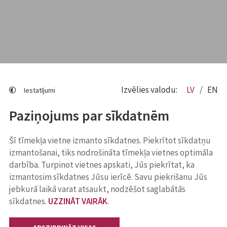
Izvēlies valodu:
LV
EN
Iestatījumi
Paziņojums par sīkdatnēm
Šī tīmekļa vietne izmanto sīkdatnes. Piekrītot sīkdatņu
izmantošanai, tiks nodrošināta tīmekļa vietnes optimāla
darbība. Turpinot vietnes apskati, Jūs piekrītat, ka
izmantosim sīkdatnes Jūsu ierīcē. Savu piekrišanu Jūs
jebkurā laikā varat atsaukt, nodzēšot saglabātās
sīkdatnes.
UZZINĀT VAIRĀK
.