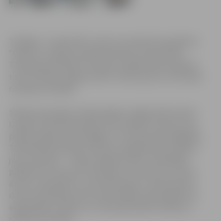
Trešdien, 7. septembrī, sporta un atpūtas kompleksā
“Rullītis” Latvijas Lauksaimniecības universitātes
Tehniskās fakultātes Studentu pašpārvalde organizē
turnīra “Mehu dragreiss 2011” pirmo posmu, kura laikā
noskaidros ātrākos.
Sākoties jaunajam studiju gadam Jelgavā sāk rosīties
Latvijas Lauksaimniecības universitātes studenti, kas
pilsētu padara vēl dzīvīgāku un notikumiem bagātāku.
Tehniskās fakultātes Studentu pašpārvalde uzsākuši
jaunu projektu – “Mehu dragreiss 2011”, piedāvājot
pasākumu, kas pulcē vienkopus entuziastus, kuriem
ātrums, adrenalīns un sacensību gars ir neatņemama
dzīves sastāvdaļa, kā arī mazina šāda veida pasākumu
organizēšanu vietās, kur tiek apdraudēta cilvēka un
satiksmes drošība.