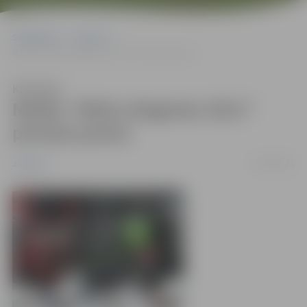
Sākumlapa
Jaunumi
Notiks “Mehu dragreiss 2011” pirmais posms
Klausīties
Notiks “Mehu dragreiss 2011”
pirmais posms
05/09/2011
Jaunumi