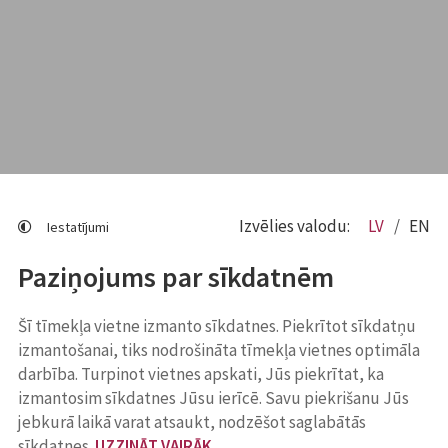
Izvēlies valodu:
LV
EN
Iestatījumi
Paziņojums par sīkdatnēm
Šī tīmekļa vietne izmanto sīkdatnes. Piekrītot sīkdatņu
izmantošanai, tiks nodrošināta tīmekļa vietnes optimāla
darbība. Turpinot vietnes apskati, Jūs piekrītat, ka
izmantosim sīkdatnes Jūsu ierīcē. Savu piekrišanu Jūs
jebkurā laikā varat atsaukt, nodzēšot saglabātās
sīkdatnes.
UZZINĀT VAIRĀK
.