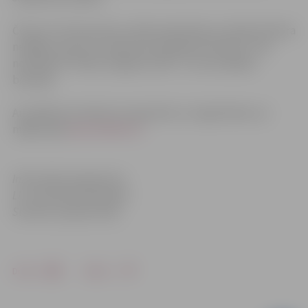
Četros turnīra posmos, divās septembra un divās oktobra
nedēļās, sporta un atpūtas kompleksā “Rullītis” tiks
noskaidroti “Mehu dragreiss 2011” turnīra labākie
braucēji.
Ar pasākuma nolikumu iepazīties un reģistrēties var
mājas lapā
www.mehiem.lv
Informācija sagatavota
LLU Tehniskās fakultātes
Studentu pašpārvaldē
Drukāt
Dalīties