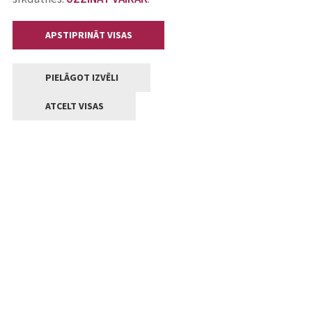
APSTIPRINĀT VISAS
PIELĀGOT IZVĒLI
ATCELT VISAS
Kontakti
Jelgavas valstpilsētas pašvaldība
Lielā iela 11, Jelgava, LV-3001
+371 63005522