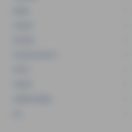
ĢIMENE
JAUNIEŠI
SATIKSME
SOCIĀLAIS ATBALSTS
SPORTS
TŪRISMS
UZŅĒMĒJDARBĪBA
NVO