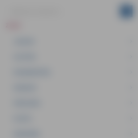
ZIŅAS
JAUNUMI
IZGLĪTĪBA
NODARBINĀTĪBA
PASĀKUMI
PAŠVALDĪBA
PILSĒTA
SABIEDRĪBA