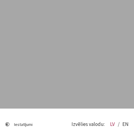
Izvēlies valodu:
LV
EN
Iestatījumi