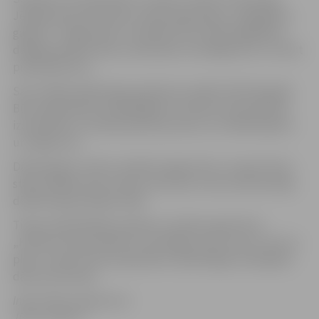
Jēkaba laukumā notiks rudens gadatirgus „Miķeļdienu
gaidot!”. Jelgavnieki un pilsētas viesi varēs iegādāties
dažādas gardas lietas, amatnieku izstrādājumus un vērot
priekšnesumus.
Savu dalību gadatirgū pieteikuši vairāk kā 150 tirgotāji.
Būs nopērkamas visdažādākās zemnieku saimniecībās
izaudzētās un ražotās pārtikas preces, arī skābi kāposti
un mājas vīns.
Dārzkopjiem varētu noderēt augļu koku un ogu krūmu
stādi, dažādu puķu sīpoli, kā arī par cukura aizvietotāju
dēvētā auga stēvijas stādi.
Tirgus apmeklētāju priekam uzstāsies aģentūras
„Kultūra” deju kolektīvi, būs Rīgas cirka numuri, bet no
plkst. 14 līdz 15 būs apskatāmi vairāki Rīgas Zooloģiskā
dārza iemītnieki.
Informācija sagatavota
JPPA „Kultūra”