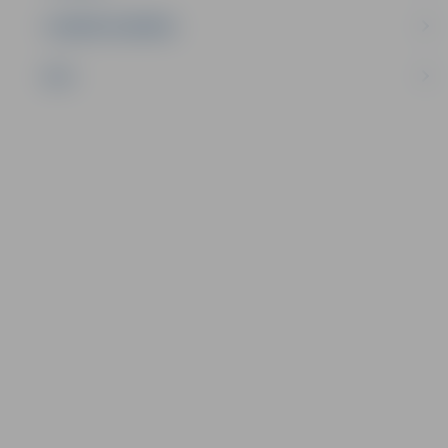
UZŅĒMĒJDARBĪBA
NVO