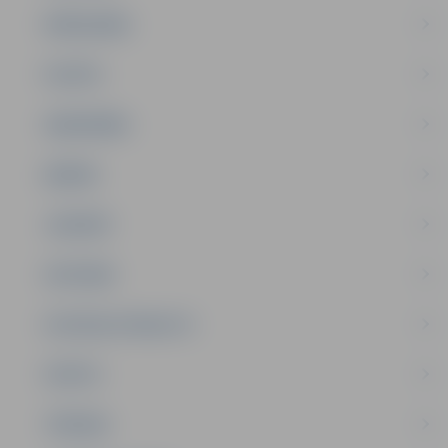
PAŠVALDĪBA
PILSĒTA
SABIEDRĪBA
ĢIMENE
JAUNIEŠI
SATIKSME
SOCIĀLAIS ATBALSTS
SPORTS
TŪRISMS