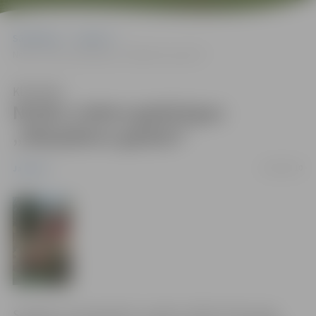
Sākumlapa
Jaunumi
Notiks rudens gadatirgus „Miķeļdienu gaidot!”
Klausīties
Notiks rudens gadatirgus
„Miķeļdienu gaidot!”
16/09/2010
Jaunumi
Sestdien, 18. septembrī, no plkst. 10 līdz 15 Hercoga