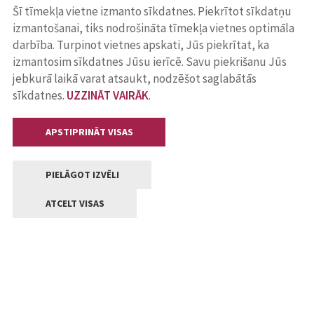
Šī tīmekļa vietne izmanto sīkdatnes. Piekrītot sīkdatņu
izmantošanai, tiks nodrošināta tīmekļa vietnes optimāla
darbība. Turpinot vietnes apskati, Jūs piekrītat, ka
izmantosim sīkdatnes Jūsu ierīcē. Savu piekrišanu Jūs
jebkurā laikā varat atsaukt, nodzēšot saglabātās
sīkdatnes.
UZZINĀT VAIRĀK
.
APSTIPRINĀT VISAS
PIELĀGOT IZVĒLI
ATCELT VISAS