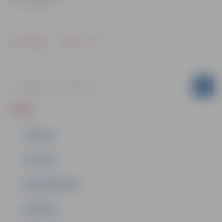
Drukāt
Dalīties
ZIŅAS
JAUNUMI
IZGLĪTĪBA
NODARBINĀTĪBA
PASĀKUMI