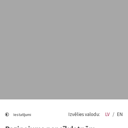
Izvēlies valodu:
LV
EN
Iestatījumi