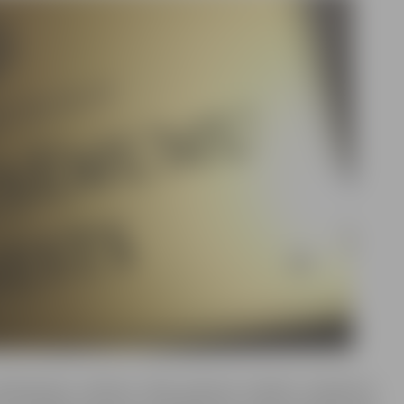
kalpošanas atbalsta daļas galvenā nodokļu inspektore