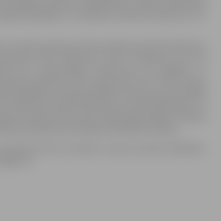
 juridiskas personas un grāmatveži, lai gan atsevišķi tajā
kļa deklarācija un attaisnotie izdevumi attiecas arī uz
a 31. oktobra grozījumus MK noteikumos Nr.40 “Noteikumi
grozījumus MK noteikumos Nr.677 “Noteikumi par IIN
umi par attaisnotajiem izdevumiem par izglītību un
 novembra grozījumus MK noteikumos Nr.17 “PVN likuma
VN maksāšanai un administrēšanai”, MK noteikumos Nr.899
MK noteikumos Nr.190 “Noteikumi par MUN deklarāciju un
ozījumus likumā “Par valsts sociālo apdrošināšanu”, likumā
rtības nodokļa likumā. Dalība seminārā bez maksas.
 pieteikties līdz 22. janvārim, zvanot pa tālruni 63012155,
elgava.lv .