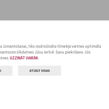
ņu izmantošanai, tiks nodrošināta tīmekļa vietnes optimāla
zmantosim sīkdatnes Jūsu ierīcē. Savu piekrišanu Jūs
atnes.
UZZINĀT VAIRĀK
.
I
ATCELT VISAS
Klientu apkalpošana