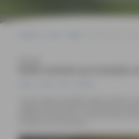
Sākumlapa
Jaunumi
Izglītība
Notiks seminārs par izmaiņ
Klausīties
Notiks seminārs par izmaiņām n
Izglītība
Jaunumi
Pilsēta
Sabiedrība
Turpinot Jelgavas pašvaldības iesākto sadarbību ar Va
Zemgales reģiona Kompetenču attīstības centrā notik
jautājumos. Semināra tēma – izmaiņas nodokļu normatīv
semināram var līdz 22. janvārim.