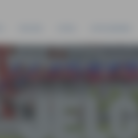
TA
PAŠVALDĪBA
IESTĀDES
KAPITĀLSABIEDRĪBAS