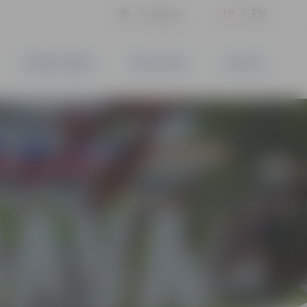
LV
EN
Iestatījumi
UZŅĒMĒJDARBĪBA
PAKALPOJUMI
KONTAKTI