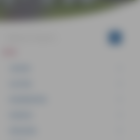
ZIŅAS
JAUNUMI
IZGLĪTĪBA
NODARBINĀTĪBA
PASĀKUMI
PAŠVALDĪBA