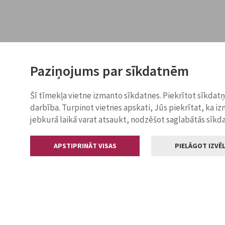
Paziņojums par sīkdatnēm
Šī tīmekļa vietne izmanto sīkdatnes. Piekrītot sīkdat
darbība. Turpinot vietnes apskati, Jūs piekrītat, ka i
jebkurā laikā varat atsaukt, nodzēšot saglabātās sīkd
APSTIPRINĀT VISAS
PIELĀGOT IZVĒL
Kontakti