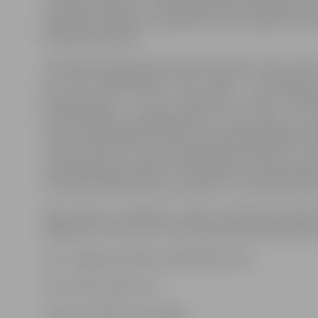
Svetlana Skripņika. Semināra galvenā mērķauditorija ir
apskatītie jautājumi, piemēram, mikrouzņēmuma nodo
fiziskām personām.
Semināra darba kārtībā paredzēts apskatīt 2017. gad
par PVN deklarācijām”; 2017. gada 7. novembra 
paziņojumiem” un MK noteikumos Nr.336 “Noteik
ārstnieciskajiem pakalpojumiem”; 2017. gada 14.
normu piemērošanas kārtība un atsevišķas prasības P
“Likuma “Par IIN” normu piemērošanas kārtība” un 
tās aizpildīšanas kārtību”; 2017. gada 22. novembra gr
“Par iedzīvotāju ienākuma nodokli” un Pievienotās vē
Vietu skaits ir ierobežots, tāpēc interesenti aicināti
63082101 vai rakstot pa e-pastu liga.mikelsone@zrkac.j
Foto: Jelgavas pilsētas pašvaldības arhīvs
Informācija sagatavota
Jelgavas pilsētas pašvaldības