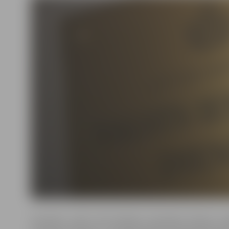
Semināru vadīs VID Nodokļu pārvaldes Klientu ap