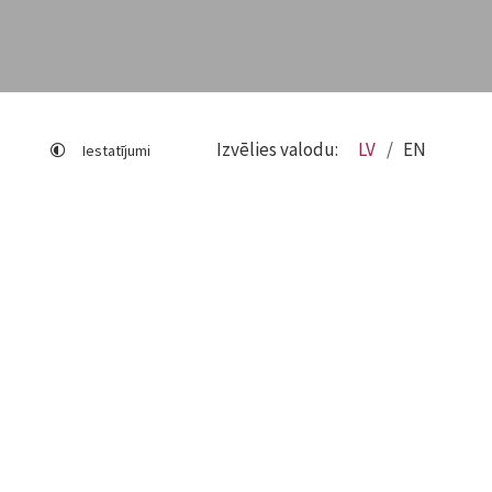
Izvēlies valodu:
LV
EN
Iestatījumi
Lapas karte