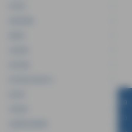
PILSĒTA
SABIEDRĪBA
ĢIMENE
JAUNIEŠI
SATIKSME
SOCIĀLAIS ATBALSTS
SPORTS
TŪRISMS
UZŅĒMĒJDARBĪBA