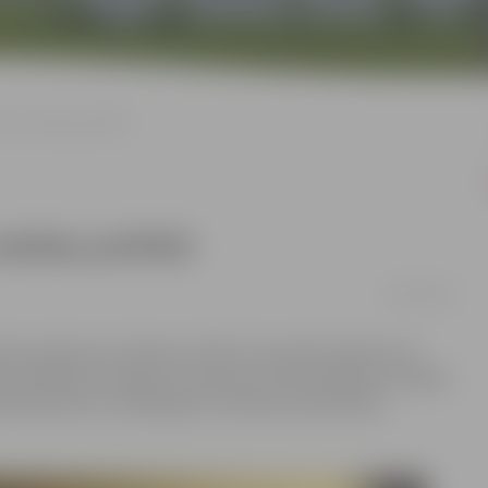
ām nodokļu politikā
odokļu politikā
04/01/2018
lsts ieņēmumu dienestu (VID), 25. janvārī pulksten 10
s kārtējais bezmaksas seminārs par aktualitātēm nodokļu
ajos aktos no 2018. gada. Interesenti pieteikties