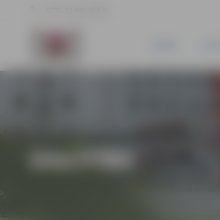
22 °C, 2.1 m/s, 63.5 %
JAUNUMI
PILSĒ
IZGLĪTĪBA