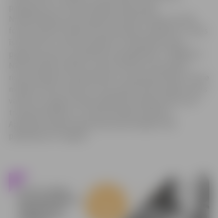
paaugstinot to konkurētspēju darba tirgū,
Nodarbinātības valsts aģentūra (NVA) Eiropas Sociālā
fonda projektā “Atbalsts bezdarbnieku izglītībai” uzsāks
īstenot jaunu mācību pasākumu “Bezdarba riskam
pakļauto personu apmācība (mūžizglītība)”. Tādējādi ar
NVA finansiālu atbalstu varēs mācīties arī bezdarba
riskam pakļautie nodarbinātie un pašnodarbinātie. Pirmie
mācības varēs uzsākt tie, kam nepieciešams apgūt valsts
valodas un angļu valodas izglītības programmas, kā arī
transportlīdzekļu un traktortehnikas vadīšanu.
Apmācības šajās programmās iedzīvotājiem tiek
piedāvātas arī Jelgavā.