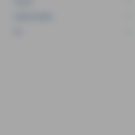
TŪRISMS
UZŅĒMĒJDARBĪBA
NVO