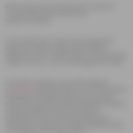
Mācību izdevumi tiks apmaksāti no ESF projekta Nr.
7.1.1.0/15/I/001 “Atbalsts bezdarbnieku
izglītībai” līdzekļiem.
Pirmie mācības varēs uzsākt tie, kam nepieciešams
apgūt valsts valodas un angļu valodas izglītības
programmas, kā arī transportlīdzekļu un traktortehnikas
vadīšanu. Pēc tam – arī tie, kas vēlas apgūt datorzinības.
Lai pieteiktos mācībām, vispirms NVA mājaslapā
www.nva.gov.lv
jāaizpilda pieteikums. Pēc tā izvērtēšanas
dalībniekam tiks piešķirts mācību kupons (nosūtot
elektroniski vai saņemot klātienē NVA filiālē). Dalībnieks
izvēlēsies izglītības iestādi no NVA izglītības
piedāvājumu saraksta, pieteiksies mācību grupā
(elektroniski vai sazinoties ar izvēlēto izglītības iestādi)
un norādītajā termiņā uzsāks mācības.