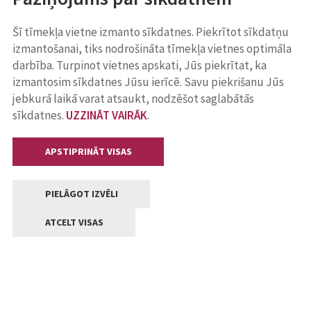
Šī tīmekļa vietne izmanto sīkdatnes. Piekrītot sīkdatņu
izmantošanai, tiks nodrošināta tīmekļa vietnes optimāla
darbība. Turpinot vietnes apskati, Jūs piekrītat, ka
izmantosim sīkdatnes Jūsu ierīcē. Savu piekrišanu Jūs
jebkurā laikā varat atsaukt, nodzēšot saglabātās
sīkdatnes.
UZZINĀT VAIRĀK
.
APSTIPRINĀT VISAS
PIELĀGOT IZVĒLI
ATCELT VISAS