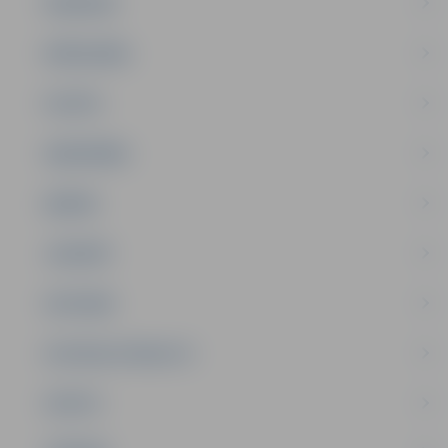
PASĀKUMI
PAŠVALDĪBA
PILSĒTA
SABIEDRĪBA
ĢIMENE
JAUNIEŠI
SATIKSME
SOCIĀLAIS ATBALSTS
SPORTS