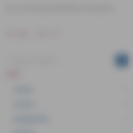
Foto un informācija: Nodarbinātības valsts aģentūra
Drukāt
Dalīties
ZIŅAS
JAUNUMI
IZGLĪTĪBA
NODARBINĀTĪBA