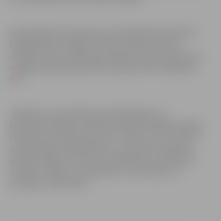
Detalizētāka informācija par mūžizglītības pasākuma
piedāvātajām iespējām, mācību programmām un
iestādēm, kuras piedāvā apmācības, kā arī pieteikuma
veidlapa dalībai apmācībā ir pieejama NVA mājaslapā
ŠEIT
.
Jāpiebilst, ka apmācības nodarbinātajiem un
pašnodarbinātajiem Jelgavā piedāvā Zemgales reģiona
Kompetenču attīstības centrs, mācību centrs “BUTS”,
profesionālās tālākizglītības un pilnveides izglītības
iestāde “Mācību centrs SA”, sabiedrība ar ierobežotu
atbildību “MBR”, SIA “AAMTMC”, SIA “STNIG” un
autoskola “FORTŪNA”.