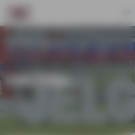
IZGLĪTĪBA