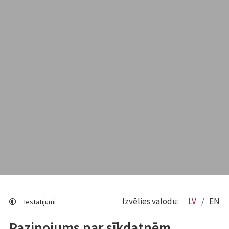
Izvēlies valodu:
LV
EN
Iestatījumi
Paziņojums par sīkdatnēm