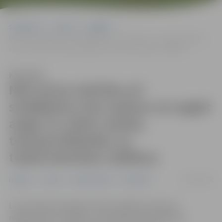
Sākumlapa
Jaunumi
Izglītība
NVA aicina mācīties arī strādājošos; bez maksas var apgūt angļu un
valsts valodu, transportlīdzekļu un traktortehnikas vadīšanu
Klausīties
NVA aicina mācīties arī
strādājošos; bez maksas var apgūt
angļu un valsts valodu,
transportlīdzekļu un
traktortehnikas vadīšanu
29/12/2022
Izglītība
Jaunumi
Nodarbinātība
Sabiedrība
Lai veicinātu bezdarba riskam pakļauto personu
nepārtrauktu zināšanu un prasmju pilnveidošanu,