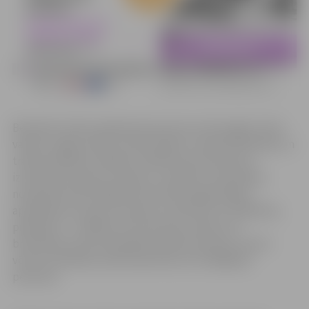
Bezdarba riskam pakļautās personas varēs apgūt valsts
valodu, angļu valodu, datorzinības, transportlīdzekļu un
traktortehnikas vadīšanu. Mācības tiks īstenotas,
izmantojot kuponu metodi, un mācību īstenošanas
nosacījumi būs līdzīgi līdz šim NVA organizētajai
apmācībai ar kuponu metodi, tomēr būs arī atšķirības,
piemēram – mācības tiks īstenotas vakaros vai
brīvdienās, kā arī būs garāks mācību periods, ņemot
vērā, ka mācībās varēs iesaistīties arī strādājošas
personas.