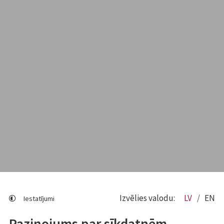
Izvēlies valodu:
LV
EN
Iestatījumi
Paziņojums par sīkdatnēm