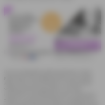
Līdz šim mūžizglītības pasākuma klientiem, tostarp
jelgavniekiem, bija iespēja pieteikties valsts valodas,
angļu valodas, transportlīdzekļu un traktortehnikas
vadītāju apmācību programmām. Lai veicinātu
nodarbināto un pašnodarbināto personu nepārtrauktu
zināšanu un prasmju pilnveidošanu un paaugstinātu to