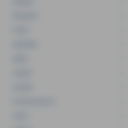
PASĀKUMI
PAŠVALDĪBA
PILSĒTA
SABIEDRĪBA
ĢIMENE
JAUNIEŠI
SATIKSME
SOCIĀLAIS ATBALSTS
SPORTS