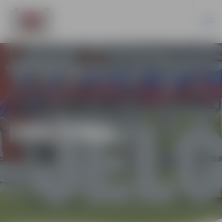
IZGLĪTĪBA