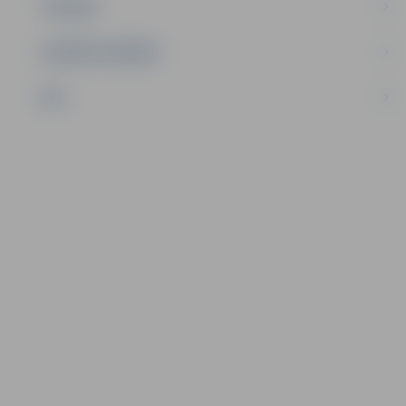
TŪRISMS
UZŅĒMĒJDARBĪBA
NVO