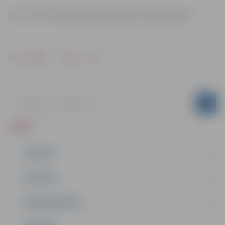
Foto un informācija: Nodarbinātības valsts aģentūra
Drukāt
Dalīties
ZIŅAS
JAUNUMI
IZGLĪTĪBA
NODARBINĀTĪBA