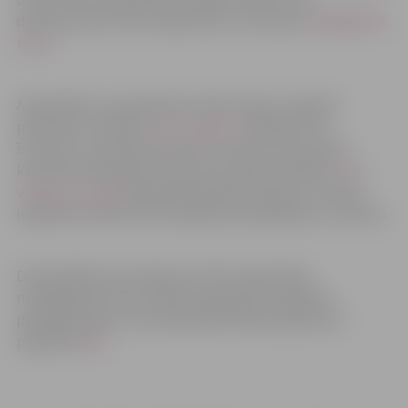
datorprasmju līmeni (DigComp), izmantojot
MyDigiSkills
testu
.
Apmācībām var pieteikties elektroniski, aizpildot
pieteikumu dalībai
www.nva.gov.lv
. Mācības tiks
īstenotas, izmantojot kuponu metodi. Persona līdz
kuponā noteiktajam datumam: piesakās dalībai
CV un
vakanču portālā
reģistrētajā mācību grupā un izvēlas
izglītības iestādi no NVA izglītības piedāvājumu saraksta.
Detalizētāka informācija par NVA organizētās
mūžizglītības datorzinību programmu izglītības
piedāvājumiem un pieteikšanās dalībai pasākumā
pieejama
ŠEIT
.