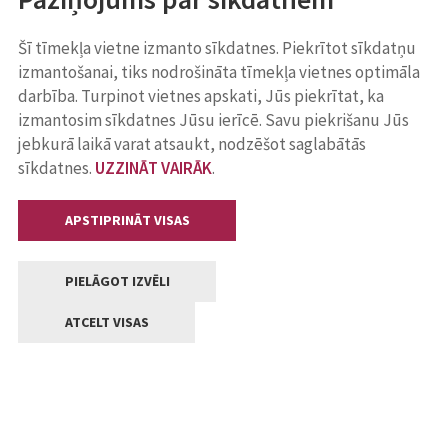
Šī tīmekļa vietne izmanto sīkdatnes. Piekrītot sīkdatņu
izmantošanai, tiks nodrošināta tīmekļa vietnes optimāla
darbība. Turpinot vietnes apskati, Jūs piekrītat, ka
izmantosim sīkdatnes Jūsu ierīcē. Savu piekrišanu Jūs
jebkurā laikā varat atsaukt, nodzēšot saglabātās
sīkdatnes.
UZZINĀT VAIRĀK
.
APSTIPRINĀT VISAS
PIELĀGOT IZVĒLI
ATCELT VISAS