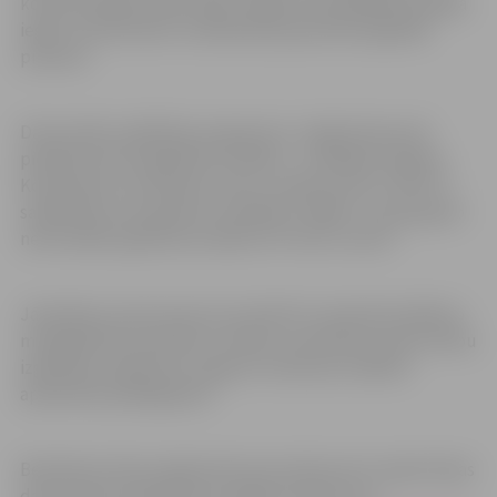
konkurētspēju darba tirgū, tagad tiek piedāvāta iespēja
iegūt vai pilnveidot mūsdienās pieprasītās digitālās
prasmes.
Datorzinību izglītības programmu Jelgavā kopumā
piedāvā četras izglītības iestādes – Zemgales reģiona
Kompetenču attīstības centrs, mācību centrs “BUTS”,
sabiedrība ar ierobežotu atbildību “MBR” un pieaugušo
neformālās izglītības iestāde SIA “01A Fortūna”.
Jānorāda, ka personas kuras šobrīd ir iesaistītas kādā no
mūžizglītības apmācību veidiem, pieteikties datorzinību
izglītības programmu apguvei varēs pēc iesāktās
apmācības pabeigšanas!
Bezdarba riskam pakļautām personām pirms reģistrācijas
datorzinību apmācībai ir iespēja noteikt savu