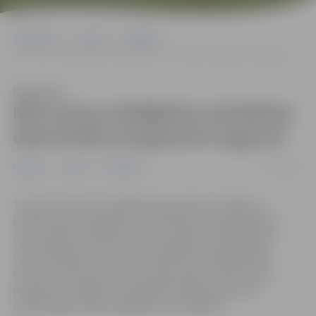
Sākumlapa
Jaunumi
Izglītība
NVA aicina strādājošos pieteikties datorzinību programmu apguvei
Klausīties
NVA aicina strādājošos pieteikties
datorzinību programmu apguvei
21/03/2023
Izglītība
Jaunumi
Sabiedrība
Turpinot Eiropas Sociālā fonda projekta “Atbalsts
bezdarbnieku izglītībai” aktivitātes, Nodarbinātības
valsts aģentūra (NVA) mācību pasākuma “Bezdarba
riskam pakļauto personu apmācība (mūžizglītība)”
ietvaros uzsāk pieteikumu pieņemšanu datorzinību
programmu apguvei. Apmācības šajā programmā
iedzīvotājiem tiek piedāvātas arī Jelgavā.