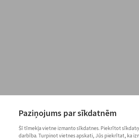
Paziņojums par sīkdatnēm
Šī tīmekļa vietne izmanto sīkdatnes. Piekrītot sīkdat
darbība. Turpinot vietnes apskati, Jūs piekrītat, ka i