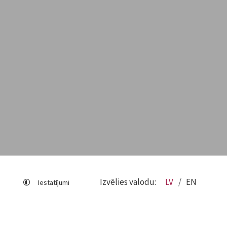
Izvēlies valodu:
LV
EN
Iestatījumi