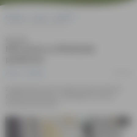
Sākumlapa
Jaunumi
Sabiedrība
NVO aicina uz tīklošanās pasākumu
Klausīties
NVO aicina uz tīklošanās
pasākumu
26/05/2022
Jaunumi
Sabiedrība
Zemgales NVO Centrs 30. maijā no pulksten 16 līdz 19
Dobeles 62A biedrības un nodibinājumus aicina uz
tīklošanās pēcpusdienu.