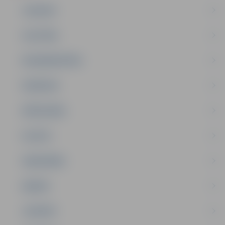
JAUNUMI
IZGLĪTĪBA
NODARBINĀTĪBA
PASĀKUMI
PAŠVALDĪBA
PILSĒTA
SABIEDRĪBA
ĢIMENE
JAUNIEŠI