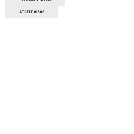
ATCELT VISAS
Kontakti
Jelgavas valstpilsētas pašvaldība
Lielā iela 11, Jelgava, LV-3001
+371 63005522
pasts@jelgava.lv
Klientu apkalpošana