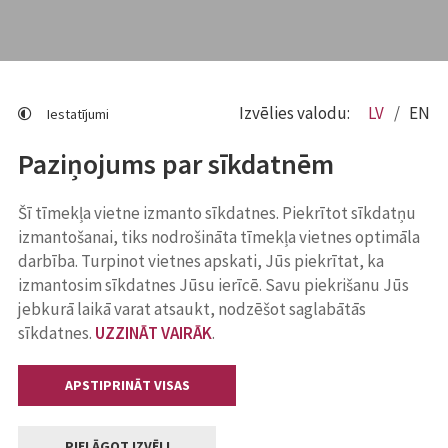
Izvēlies valodu:
LV
EN
Iestatījumi
Paziņojums par sīkdatnēm
Šī tīmekļa vietne izmanto sīkdatnes. Piekrītot sīkdatņu
izmantošanai, tiks nodrošināta tīmekļa vietnes optimāla
darbība. Turpinot vietnes apskati, Jūs piekrītat, ka
izmantosim sīkdatnes Jūsu ierīcē. Savu piekrišanu Jūs
jebkurā laikā varat atsaukt, nodzēšot saglabātās
sīkdatnes.
UZZINĀT VAIRĀK
.
APSTIPRINĀT VISAS
PIELĀGOT IZVĒLI