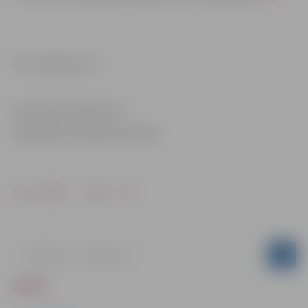
Foto: pixabay.com
Informācija sagatavota
Sabiedrisko attiecību pārvaldē
Drukāt
Dalīties
ZIŅAS