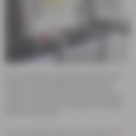
Šoreiz ar NVO iecerēts runāt par aktualitātēm finanšu
piesaistē, tostarp Zemgales NVO Centra iniciatīvu
konkursu, kurā var piesaistīt līdz 1035 eiro vienam
projektam, tāpat iecerēts dalīties pieredzē, realizējot
projektus un meklēt jaunus izaicinājumus praktiskajā
darbnīcā «Ārpus ierastā!».
Interesenti tīklošanās pasākumam var pieteikties
ŠEIT
.