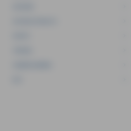
SATIKSME
SOCIĀLAIS ATBALSTS
SPORTS
TŪRISMS
UZŅĒMĒJDARBĪBA
NVO