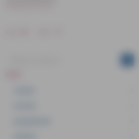
Zemgales NVO Centrā
Drukāt
Dalīties
ZIŅAS
JAUNUMI
IZGLĪTĪBA
NODARBINĀTĪBA
PASĀKUMI