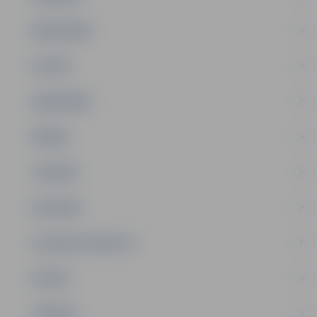
PAŠVALDĪBA
PILSĒTA
SABIEDRĪBA
ĢIMENE
JAUNIEŠI
SATIKSME
SOCIĀLAIS ATBALSTS
SPORTS
TŪRISMS