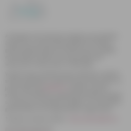
Ar 2012.gadu tiek ievērojami atvieglota mazo biedrību
(ieņēmumi no saimnieciskās darbības līdz 25 000 Ls)
grāmatvedības kārtošana. Šī kārtība nevien atvieglos
mazo biedrību darbību, bet radīs iespēju reāli
ieekonomēt izmaksas sākot no 300Ls gadā.
Vadošā Latvijas vienkāršā ieraksta tiešsaistes uzskaites
sistēma sadarbībā ar Latvijas Pilsonisko aliansi sākot ar 1.
janvāri mājas lapā
VADIPATS.lv
piedāvās uzskaites
sistēmu, kas atbildīs jaunajām grāmatvedības prasībām
un veidota tā, lai ievērojami atvieglotu ne vien biedrību
grāmatvedību, bet arī gada pārskatu sagatavošanu.
Tiešsaites uzskaites sistēma –
http://www.vadipats.lv/
Informācija sagatavota