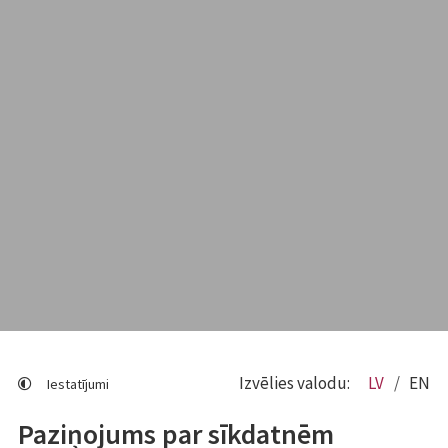
Izvēlies valodu:
LV
EN
Iestatījumi
Paziņojums par sīkdatnēm