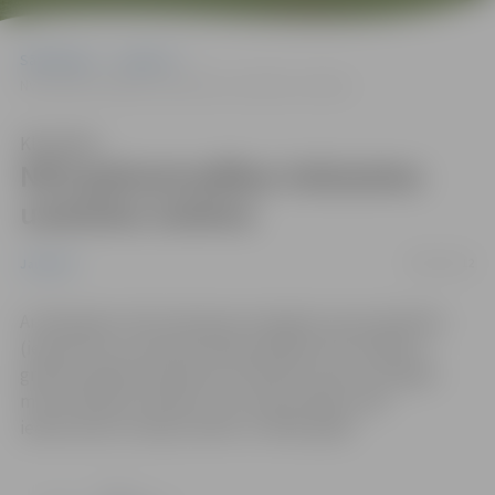
Sākumlapa
Jaunumi
NVO grāmatvedības tiešsaistes uzskaites sistēma
Klausīties
NVO grāmatvedības tiešsaistes
uzskaites sistēma
09/01/2012
Jaunumi
Ar 2012.gadu tiek ievērojami atvieglota mazo biedrību
(ieņēmumi no saimnieciskās darbības līdz 25 000 Ls)
grāmatvedības kārtošana. Šī kārtība nevien atvieglos
mazo biedrību darbību, bet radīs iespēju reāli
ieekonomēt izmaksas sākot no 300Ls gadā.