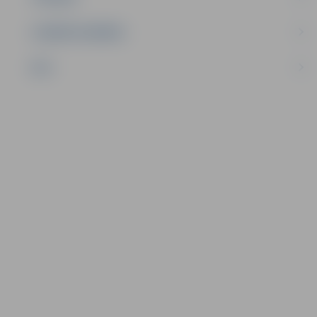
UZŅĒMĒJDARBĪBA
NVO