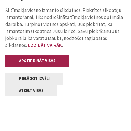
Šī tīmekļa vietne izmanto sīkdatnes. Piekrītot sīkdatņu
izmantošanai, tiks nodrošināta tīmekļa vietnes optimāla
darbība. Turpinot vietnes apskati, Jūs piekrītat, ka
izmantosim sīkdatnes Jūsu ierīcē. Savu piekrišanu Jūs
jebkurā laikā varat atsaukt, nodzēšot saglabātās
sīkdatnes.
UZZINĀT VAIRĀK
.
APSTIPRINĀT VISAS
PIELĀGOT IZVĒLI
ATCELT VISAS