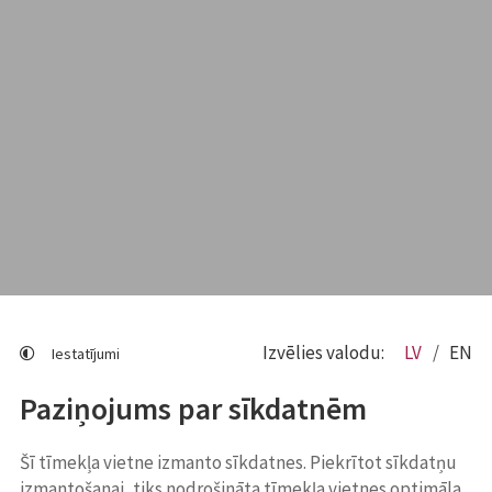
Izvēlies valodu:
LV
EN
Iestatījumi
Paziņojums par sīkdatnēm
Šī tīmekļa vietne izmanto sīkdatnes. Piekrītot sīkdatņu
izmantošanai, tiks nodrošināta tīmekļa vietnes optimāla