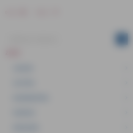
Drukāt
Dalīties
ZIŅAS
JAUNUMI
IZGLĪTĪBA
NODARBINĀTĪBA
PASĀKUMI
PAŠVALDĪBA