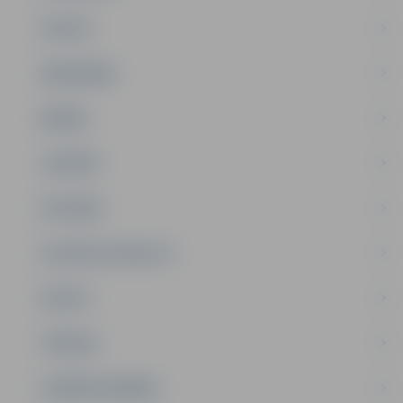
PILSĒTA
SABIEDRĪBA
ĢIMENE
JAUNIEŠI
SATIKSME
SOCIĀLAIS ATBALSTS
SPORTS
TŪRISMS
UZŅĒMĒJDARBĪBA