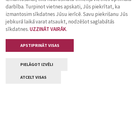
darbība. Turpinot vietnes apskati, Jūs piekrītat, ka
izmantosim sīkdatnes Jūsu ierīcē. Savu piekrišanu Jūs
jebkurā laikā varat atsaukt, nodzēšot saglabātās
sīkdatnes.
UZZINĀT VAIRĀK
.
APSTIPRINĀT VISAS
PIELĀGOT IZVĒLI
ATCELT VISAS
Kontakti