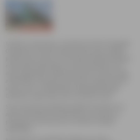
Svētdien, 9.septembrī, no pulksten 11 līdz 15 Zemgales
Olimpiskais centrā (Kronvalda ielā 24) notiks Jelgavas
pilsētas Sporta diena, kurā aicinātas piedalīties pilsētas
nevalstiskās organizācijas ar savām komandām, kā arī
ikviens jelgavnieks, dalībnieku ģimenes locekļi, draugi,
atbalstītāji un līdzjutēji. Sporta dienu organizē Sporta
servisa centrs un Sabiedrības integrācijas pārvalde.
Dalībnieku reģistrācija notiks no pulksten 10.30.
Sporta dienā tiks piedāvātas dažādas aktivitātes, kas
apvienos biedrības komandās bērnus, jauniešus un
pieaugušas, kā arī seniorus un cilvēkus ar īpašām
vajadzībām.
Komandām tiks piedāvātas dažādas sportiskas