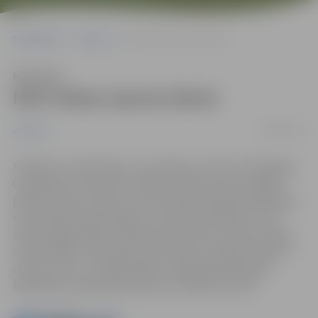
Sākumlapa
Jaunumi
NVO tiekas Sporta dienā
Klausīties
NVO tiekas Sporta dienā
28/08/2012
Jaunumi
Svētdien, 9.septembrī, no pulksten 11 līdz 15 Zemgales
Olimpiskais centrā (Kronvalda ielā 24) notiks Jelgavas
pilsētas Sporta diena, kurā aicinātas piedalīties pilsētas
nevalstiskās organizācijas ar savām komandām, kā arī
ikviens jelgavnieks, dalībnieku ģimenes locekļi, draugi,
atbalstītāji un līdzjutēji. Sporta dienu organizē Sporta
servisa centrs un Sabiedrības integrācijas pārvalde.
Dalībnieku reģistrācija notiks no pulksten 10.30.