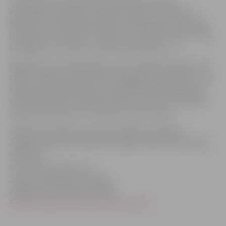
aktivitātes, piemēram, dvieļu volejbols un stafetes.
Bērniem būs iespēja piedalīties individuālās sacensībās
lekšanā ar lecamauklu, makaronu vēršanā uz laiku, veļas
karināšanai uz auklas, bumbas sišanai vārtos u.c.
Biedrības līdz 6.septembrim tiek aicinātas pieteikt savu
dalību Jelgavas Sabiedrības integrācijas pārvaldē, minot
kopējo komandas skaitu un pārstāvēto organizāciju pa
tālruni 63022724, 27842165 (Jeļenai Grīslei) vai aizpildot
pieteikuma anketu un nosūtot to pa e–pastu: .
Sīkāka informācija par sporta spēlēm ir pieejama
Jelgavas pilsētas nevalstisko organizāciju Sporta dienas
nolikumā.
Informācija sagatavota
Jelgavas pilsētas pašvaldības
Sabiedrisko attiecību pārvaldē
Pieteikums NVO sporta dienai (35.5 Kb)