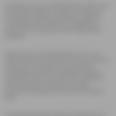
Vienlaicīgi visās Latvijas “Olimpiskās dienas 2018” norises
vietās pasākums sāksies ar Olimpisko rīta vingrošanu,
kuras mērķis ir dalībniekus pamodināt un sagatavot
turpmākās dienas aktivitātēm, kā arī atgādināt par
pareizi veiktu rīta vingrošanu kā ļoti svarīgu ikdienas
sastāvdaļu.
Izglītības iestāžu audzēkņi iepazīsies ar tenisu un tā
spēles noteikumiem, piedalīsies stafetēs un citās sporta
sacensībās, kā arī radošajos konkursos. Papildus
vienojošajiem pasākumiem, organizētāji “Olimpiskās
dienas 2018” norises vietās tiek aicināti izstrādāt savu
individuālo pasākumu programmu, lai plašāk
popularizētu Olimpiskos sporta veidus un Olimpiskās
idejas.
“Olimpiskās dienas 2018” pasākumu dalībniekiem tiks