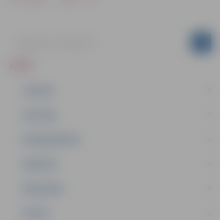
ZIŅAS
JAUNUMI
IZGLĪTĪBA
NODARBINĀTĪBA
PASĀKUMI
PAŠVALDĪBA
PILSĒTA