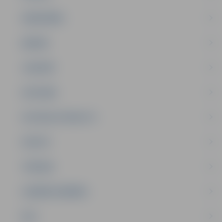
SABIEDRĪBA
ĢIMENE
JAUNIEŠI
SATIKSME
SOCIĀLAIS ATBALSTS
SPORTS
TŪRISMS
UZŅĒMĒJDARBĪBA
NVO