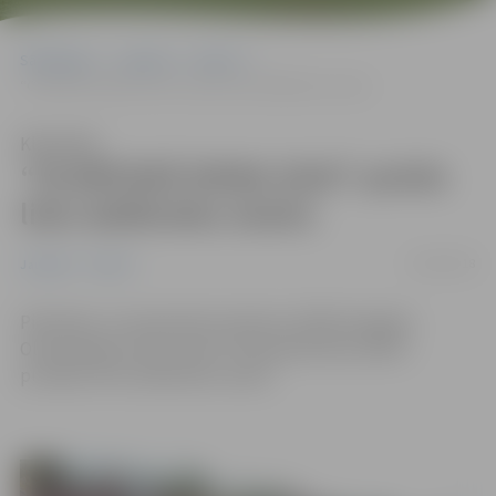
Sākumlapa
Jaunumi
Sports
“OLIMPISKĀ DIENA 2018” pulcēs lielu dalībnieku skaitu
Klausīties
“OLIMPISKĀ DIENA 2018” pulcēs
lielu dalībnieku skaitu
02/09/2018
Jaunumi
Sports
Piektdien, 21.septembrī pulksten 10:00 Zemgales
Olimpiskajā centrā notiks “Olimpiskā diena 2018”,
pulcējot lielu dalībnieku skaitu.