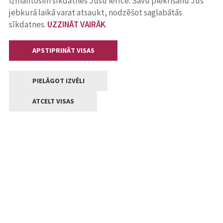
izmantosim sīkdatnes Jūsu ierīcē. Savu piekrišanu Jūs
jebkurā laikā varat atsaukt, nodzēšot saglabātās
sīkdatnes.
UZZINĀT VAIRĀK
.
APSTIPRINĀT VISAS
PIELĀGOT IZVĒLI
ATCELT VISAS
Kontakti
Jelgavas valstpilsētas pašvaldība