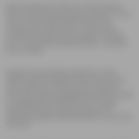
Šogad “Olimpiskā diena 2018” būs veltīta Olimpiskā
sporta veida tenisa popularizēšanai, tās devīze ir “Teniss
vieno!”. Starptautiskā Olimpiskā komiteja
(SOK)
,
atzīmējot savu dzimšanas dienu, aicina visu valstu
nacionālās Olimpiskās komitejas organizēt “Olimpisko
dienu”, popularizējot Olimpiskās vērtības – draudzību,
cieņu un izcilību.
Apkopojot visus pašvaldību pieteikumus, tostarp
Jelgavas pilsētas pašvaldības iestādes “Sporta servisa
centrs” pieteikumu, dalībnieku skaits “Olimpiskās
dienas 2018” pasākumos šajā gadā palielināsies par 10 000
un sasniegs gandrīz 145 000 dalībnieku. Pirms gada
olimpiskās aktivitātes vienkopus pulcēja un rīta
vingrošanā piedalījās 134 854 dalībnieki 557 norises vietās
visā Latvijā.