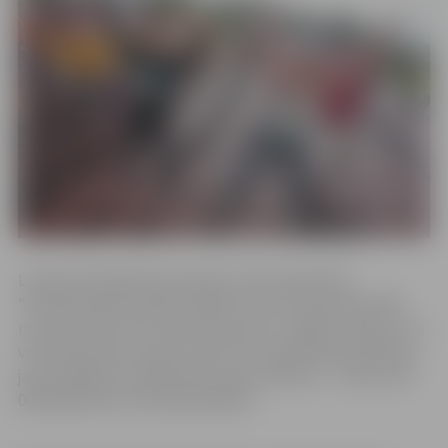
Latvijas Olimpiskās komitejas
(LOK)
organizētā
“Olimpiskā diena 2018” šogad notiks 21.septembrī 650
norises vietās visā Latvijā, tostarp arī Jelgavā. Plānots, ka
vienlaicīgi visās norises vietās rīta vingrošanā piedalīsies
jauns pasākuma dalībnieku skaita rekords – vismaz 145
000 dalībnieki no 95 pašvaldībām.