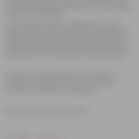
pasniegti SOK 2018.gada sertifikāti, bet katra pašvaldība
saņems LOK speciālbalvas.
Ar “Olimpisko dienu 2018” arī šogad sāksies “Eiropas
Sporta nedēļa” pasākumu programma. “Eiropas Sporta
nedēļa” norisināsies laikā no 22. līdz 29.septembrim un
tās mērķis būs veicināt fiziskās aktivitātes visā Eiropā un
tajā iesaistīties tiks aicināts ikviens Latvijas iedzīvotājs.
Pasākuma apmeklētājs piekrīt, ka var tikt filmēts un
fotografēts. Uzņemtais materiāls var tikt translēts,
reproducēts un izplatīts bez ierobežojuma.
Informācija: LOK, Sporta servisa centrs
Drukāt
Dalīties