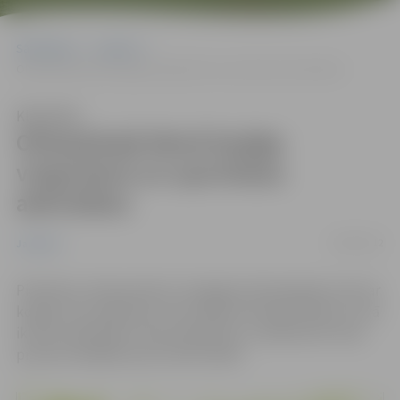
Sākumlapa
Jaunumi
Olimpiskajā dienā kopīga vingrošana un sportiskas aktivitātes
Klausīties
Olimpiskajā dienā kopīga
vingrošana un sportiskas
aktivitātes
24/09/2012
Jaunumi
Piektdien, 28.septembrī, Zemgales Olimpiskajā centrā ar
kopīgu rīta vingrošanu tiks atklāta Olimpiskā diena, kurā
ikviens dalībnieks varēs piedalīties un pārbaudīt savas
prasmes dažādās sporta aktivitātēs.