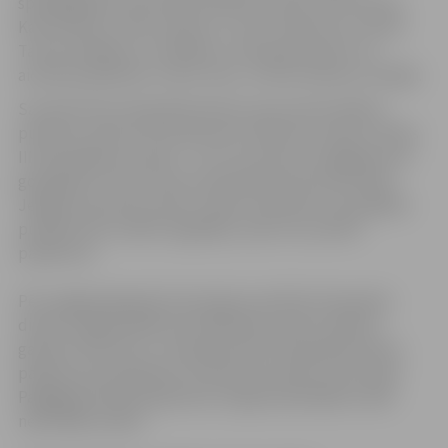
spēcīgākajiem sportistiem Mārtiņu Upīti, Gati Pranku,
Kalvi Kalniņu, Alīnu Fjodorvu u.tml. Pulksten 12 notiks
Tautas skrējiens un skrējiens „Olimpiskie apļi”, kur
aicināti piedalīties 1,3km, 2km, un 5km distanču skrējēji.
Savukārt Pēc Olimpiskās dienas sporta aktivitātēm,
pulksten 15.00, ZOC Konferenču zālē tiks sveikti Latvijas
III Olimpiādes laureāti – tie, kuri šovasar Liepājā guvuši
godalgotas vietas. Šeit arī paredzēts prezentēt īpaši
Jelgavas sportam veltītu video materiālu, kas plašākai
publikai tiks izrādīts ikgadējā „Sporta Laureāta”
pasākumā.
Pēc pagājušajā gadā veiksmīgi aizvadītās Olimpiskās
dienas, šogad pasākuma dalībnieku skaitu plānots
gandrīz dubultot, un 28.septembrī Olimpiskās dienas
pasākumos piedalīsies 76 tūkstoši skolēni visā Latvijā.
Pagāšgad Olimpiskajā dienā Jelgavā piedalījās vairāk
nekā 1000 cilvēku.