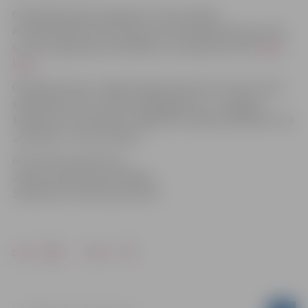
Olimpiskās dienas pasākumi ir bez maksas.
Ar detalizētāku informāciju par Olimpiskās dienas norisi
un rīta vingrošanas kompleksu var iepazīties LOK
mājas
lapā
.
Olimpisko dienu Jelgavā organizē Sporta servisa centrs
sadarbībā ar ZOC, sporta pedagogiem un „Jelgavas
tehnikuma” jauniešiem. Pasākumu atbalsta Red Bull, SIA
„Atletika” un SIA „Felikss”.
Informācija sagatavota
Jelgavas pilsētas pašvaldības
Sabiedrisko attiecību pārvaldē
Drukāt
Dalīties