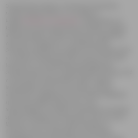
Olimpiskā diena sāksies ar LOK himnas atskaņošanu,
svinīgu karoga pacelšanu un turpināsies ar
kopīgu
Olimpisko rīta vingrošanu
. Līdzīgi kā pērn, arī
šogad ikviens iedzīvotājs aicināts izkustēties, vingrojot
individuāli mājās vai kolektīvi darba vietā. Vingrošanas
video klips “Pavingrosim!” ar Latvijā labi zināmu
Olimpiešu līdzdalību būs skatāms LTV7 ēterā plkst.10:10
un translēts tiešraidē radio SWH. Pulksten 10.15 notiks
fotokonkurss, kurā dalībniekiem jāsastājas piecu
Olimpisko apļu formā un tie jānofotografē. Pulksten 11.30
visi interesenti varēs apmeklēt izstādi
„Jelgavas
ievērojamākie sportisti”
, kuras mērķis ir no jauna
iepazīstināt un atgādināt par mūsu pilsētas labākajiem
sportistiem dažādos laika posmos un viņu
augstvērtīgajiem rezultātiem. Tā piemēram, būs lasāma
sportisko sasniegumu informācija par Jāni Lūsi, Arsenu
Miskarovu, Elzu Krūmiņu, Kasparu Kambalu un
daudziem citiem vecmeistariem, kā arī šodienas