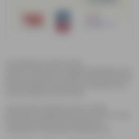
Foto: klikšķiniet, lai atvērtu attēlu
Piektdien, 28.septembrī, Zemgales Olimpiskajā centrā ar
kopīgu rīta vingrošanu tiks atklāta Olimpiskā diena, kurā
ikviens dalībnieks varēs piedalīties un pārbaudīt savas
prasmes dažādās sporta aktivitātēs.
Lai popularizētu Olimpisko kustību, veselīgu
dzīvesveidu un godīgas spēles principus sportā, Latvijas
Olimpiskā komiteja (LOK) ar vienojošo moto
„Pavingrosim!” visā Latvijā rīko Olimpisko dienu.