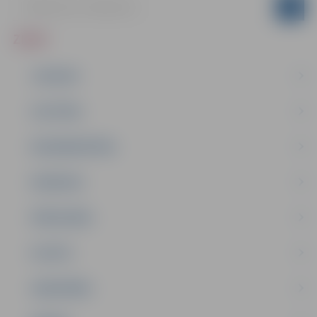
ZIŅAS
JAUNUMI
IZGLĪTĪBA
NODARBINĀTĪBA
PASĀKUMI
PAŠVALDĪBA
PILSĒTA
SABIEDRĪBA