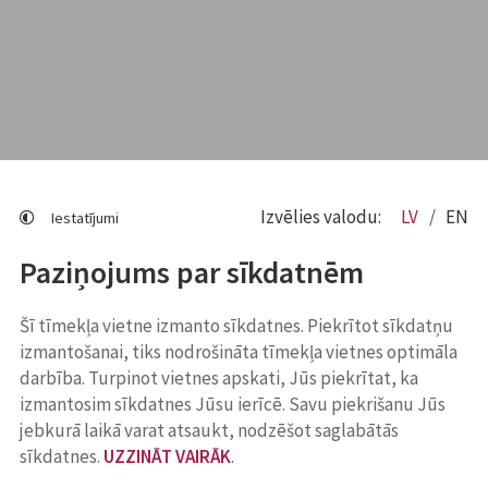
Izvēlies valodu:
LV
EN
Iestatījumi
Paziņojums par sīkdatnēm
Šī tīmekļa vietne izmanto sīkdatnes. Piekrītot sīkdatņu
izmantošanai, tiks nodrošināta tīmekļa vietnes optimāla
darbība. Turpinot vietnes apskati, Jūs piekrītat, ka
izmantosim sīkdatnes Jūsu ierīcē. Savu piekrišanu Jūs
jebkurā laikā varat atsaukt, nodzēšot saglabātās
sīkdatnes.
UZZINĀT VAIRĀK
.