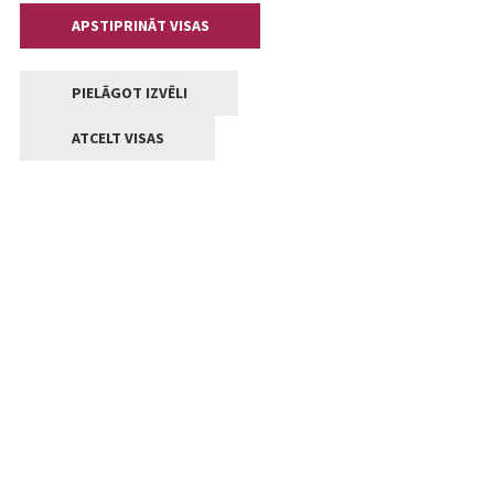
APSTIPRINĀT VISAS
PIELĀGOT IZVĒLI
ATCELT VISAS
Kontakti
Jelgavas valstpilsētas pašvaldība
Lielā iela 11, Jelgava, LV-3001
+371 63005522