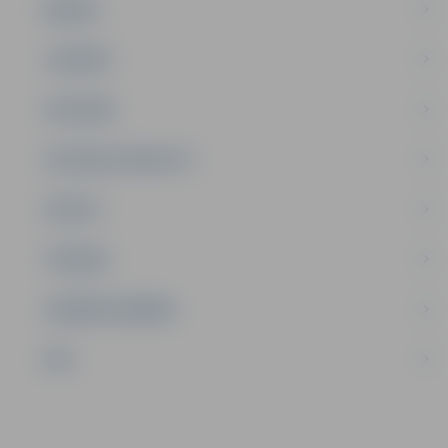
ĢIMENE
JAUNIEŠI
SATIKSME
SOCIĀLAIS ATBALSTS
SPORTS
TŪRISMS
UZŅĒMĒJDARBĪBA
NVO