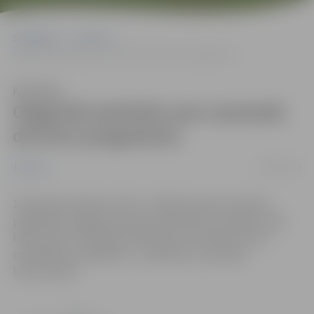
Sākumlapa
Jaunumi
Organizē semināru par Leonardo da Vinci programmu
Klausīties
Organizē semināru par Leonardo
da Vinci programmu
08/01/2012
Jaunumi
16. janvārī pulksten 11.00 – 13.00 interesenti aicināti
piedalīties Jelgavas biznesa inkubatora semināru zālē
Peldu ielā 7 rīkotajā seminārā par Leonardo da Vinci
mobilitātes projektiem – pieredzes un prakses
braucieniem.