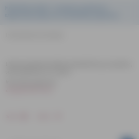
Mobilitātes projekti – nosacījumi, pieteikuma
sagatavošana, ieguvumi no līdzdalības programmā
Individuālas konsultācijas
Lūdzam pieteikties dalībai seminārā līdz š.g. 12. janvārim,
sūtot pieteikumu uz e-pastu
.
Informācija sagatavota
Zemgales NVO Centrā
Drukāt
Dalīties