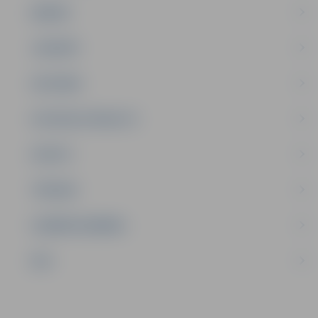
ĢIMENE
JAUNIEŠI
SATIKSME
SOCIĀLAIS ATBALSTS
SPORTS
TŪRISMS
UZŅĒMĒJDARBĪBA
NVO