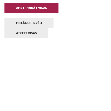
APSTIPRINĀT VISAS
PIELĀGOT IZVĒLI
ATCELT VISAS
Kontakti
Jelgavas valstpilsētas pašvaldība
Lielā iela 11, Jelgava, LV-3001
+371 63005522