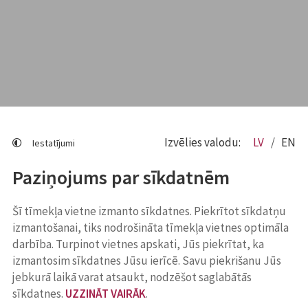
Izvēlies valodu:
LV
EN
Iestatījumi
Paziņojums par sīkdatnēm
Šī tīmekļa vietne izmanto sīkdatnes. Piekrītot sīkdatņu
izmantošanai, tiks nodrošināta tīmekļa vietnes optimāla
darbība. Turpinot vietnes apskati, Jūs piekrītat, ka
izmantosim sīkdatnes Jūsu ierīcē. Savu piekrišanu Jūs
jebkurā laikā varat atsaukt, nodzēšot saglabātās
sīkdatnes.
UZZINĀT VAIRĀK
.