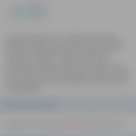
16. janvārī pulksten 11.00 – 13.00 interesenti aicināti
piedalīties Jelgavas biznesa inkubatora semināru zālē
Peldu ielā 7 rīkotajā seminārā par Leonardo da Vinci
mobilitātes projektiem – pieredzes un prakses
braucieniem. Semināra mērķis ir veicināt uzņēmumu un
NVO aktivitāti, iesniedzot mobilitāšu projektus Leonardo
da Vinci programmā (nodarbinātajiem, bezdarbniekiem,
brīvprātīgajiem).
Semināra darba kārtība:
Vispārīga informācija par
Leonardo da Vinci
programmu