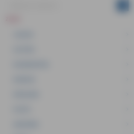
ZIŅAS
JAUNUMI
IZGLĪTĪBA
NODARBINĀTĪBA
PASĀKUMI
PAŠVALDĪBA
PILSĒTA
SABIEDRĪBA