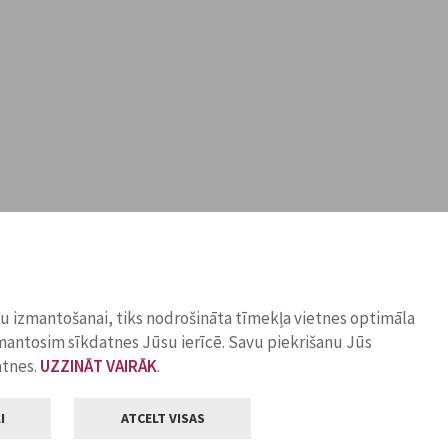
ņu izmantošanai, tiks nodrošināta tīmekļa vietnes optimāla
zmantosim sīkdatnes Jūsu ierīcē. Savu piekrišanu Jūs
atnes.
UZZINĀT VAIRĀK
.
I
ATCELT VISAS