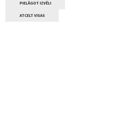
PIELĀGOT IZVĒLI
ATCELT VISAS
Kontakti
Jelgavas valstpilsētas pašvaldība
Lielā iela 11, Jelgava, LV-3001
+371 63005522
pasts@jelgava.lv
Klientu apkalpošana