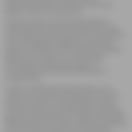
administrāciju informēt savus ārvalstu klientus par
gaidāmo trauksmes sirēnu pārbaudi.
Trauksmes sirēnas ir paredzētas iedzīvotāju ātrai
brīdināšanai gadījumos, kad ir kāda ārkārtēja situācija,
notikusi dabas vai tehnogēna katastrofa, vai arī pastāv to
draudi. VUGD atgādina, ka gadījumos, ja iedzīvotāji
iepriekš nav brīdināti par sirēnu pārbaudi, tās izdzirdot,
jāieslēdz radio vai televizors, kur tiks pārraidīta
informācija par iespējamo apdraudējumu un
rekomendācijas par aizsardzības pasākumiem un
turpmāko rīcību.
Latvijā ir uzstādītas 164 trauksmes sirēnas, kuras ir
izvietotas tā, lai raidītais skaņas signāls būtu dzirdams
apmēram 1,5 kilometru rādiusā (atkarībā no sirēnas
izvietojuma augstuma, teritoriālās apbūves īpatnībām,
gaisa mitruma un vēja stipruma). Jelgavā ir četras sirēnas:
Akadēmijas ielā 19 uz LLU Vides un būvzinātņu fakultātes
jumta, pie slimnīcas “Ģintermuiža” administratīvā