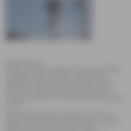
Publicitātes foto
Otrdien, 25. oktobrī, pulksten 15 Valsts ugunsdzēsības
un glābšanas dienests (VUGD) uz trim minūtēm
iedarbinās trauksmes sirēnas, lai pārbaudītu civilās
trauksmes un apziņošanas sistēmas darbību, kā arī
konstatētu bojājumus vai traucējumus trauksmes sirēnu
darbībā.
Šajā dienā iedzīvotājiem nav pamata uztraukties un
nekāda turpmākā rīcība nav nepieciešama. Lai nerastos
pārpratumi un panika, VUGD aicina viesnīcu