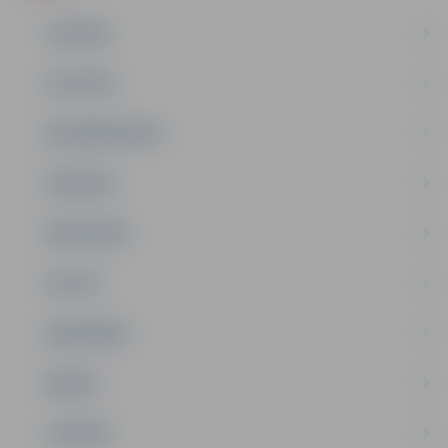
JAUNUMI
IZGLĪTĪBA
NODARBINĀTĪBA
PASĀKUMI
PAŠVALDĪBA
PILSĒTA
SABIEDRĪBA
ĢIMENE
JAUNIEŠI