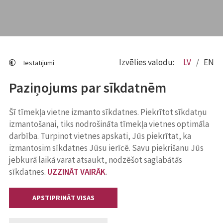
Izvēlies valodu:
LV
EN
Iestatījumi
Paziņojums par sīkdatnēm
Šī tīmekļa vietne izmanto sīkdatnes. Piekrītot sīkdatņu
izmantošanai, tiks nodrošināta tīmekļa vietnes optimāla
darbība. Turpinot vietnes apskati, Jūs piekrītat, ka
izmantosim sīkdatnes Jūsu ierīcē. Savu piekrišanu Jūs
jebkurā laikā varat atsaukt, nodzēšot saglabātās
sīkdatnes.
UZZINĀT VAIRĀK
.
APSTIPRINĀT VISAS