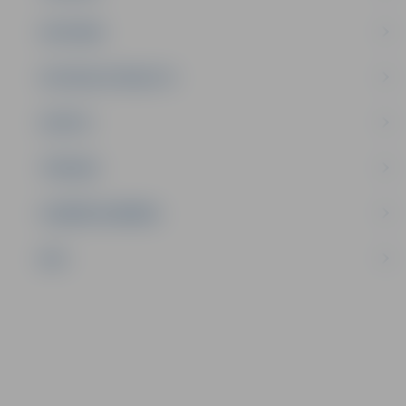
SATIKSME
SOCIĀLAIS ATBALSTS
SPORTS
TŪRISMS
UZŅĒMĒJDARBĪBA
NVO