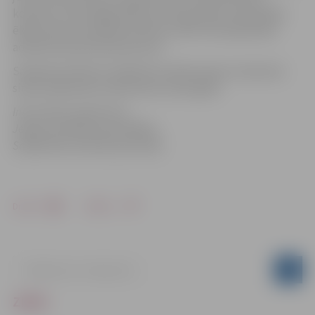
korpusa, Loka maģistrālē 19 uz deviņstāvu dzīvojamās
ēkas jumta un Aviācijas ielā 18 uz RAF teritorijā esošā
administratīvā korpusa jumta.
Saskaņā ar Ministru kabineta noteikumiem trauksmes
sirēnu pārbaude notiek divas reizes gadā.
Informācija sagatavota
Jelgavas pilsētas pašvaldības
Sabiedrisko attiecību pārvaldē
Drukāt
Dalīties
ZIŅAS