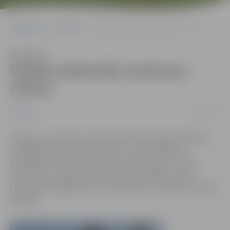
Sākumlapa
Jaunumi
Otrdien pārbaudīs trauksmes sirēnas
Klausīties
Otrdien pārbaudīs trauksmes
sirēnas
24/10/2016
Jaunumi
Otrdien, 25. oktobrī, pulksten 15 Valsts ugunsdzēsības
un glābšanas dienests (VUGD) uz trim minūtēm
iedarbinās trauksmes sirēnas, lai pārbaudītu civilās
trauksmes un apziņošanas sistēmas darbību, kā arī
konstatētu bojājumus vai traucējumus trauksmes sirēnu
darbībā.