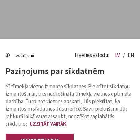
Izvēlies valodu:
LV
EN
Iestatījumi
Paziņojums par sīkdatnēm
Šī tīmekļa vietne izmanto sīkdatnes. Piekrītot sīkdatņu
izmantošanai, tiks nodrošināta tīmekļa vietnes optimāla
darbība. Turpinot vietnes apskati, Jūs piekrītat, ka
izmantosim sīkdatnes Jūsu ierīcē. Savu piekrišanu Jūs
jebkurā laikā varat atsaukt, nodzēšot saglabātās
sīkdatnes.
UZZINĀT VAIRĀK
.