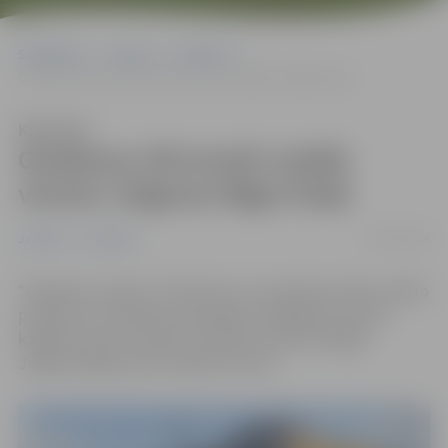
Sākumlapa
Jaunumi
Satiksme
Otrdienas rītā atcelti vairāki vilcieni Jelgavas-Rīgas līnijā
Klausīties
Otrdienas rītā atcelti vairāki
vilcieni Jelgavas-Rīgas līnijā
30/07/2024
Jaunumi
Satiksme
“Pasažieru vilciens” informē, ka, turpinoties vētras radīto
postījumu novēršanai, joprojām ir iespējami vilcienu
kavējumi visos virzienos. Savukārt maršrutā Rīga-
Jelgava-Rīga atcelti vairāki rīta reisi.