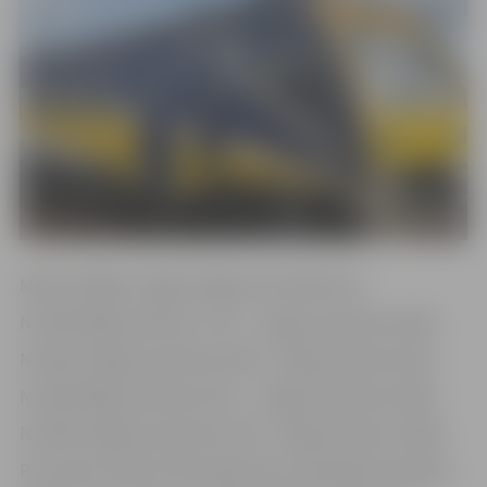
Maršrutā Rīga-Jelgava-Rīga atcelti šādi reisi:
Nr. 6873 Rīga (pulksten 7.19) – Jelgava (pulksten 8.04)
Nr. 6874 Jelgava (pulksten 8.16) – Rīga (pulksten 8.33)
Nr. 6875 Rīga (pulksten 8.14) – Jelgava (pulksten 9.00)
Nr. 6876 Jelgava (pulksten 9.15) – Rīga (pulksten 10.00)
Par vakara reisiem informācija tiks savlaicīgi aktualizēta.