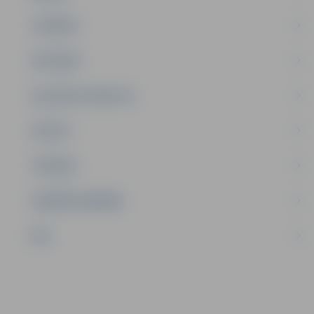
JAUNIEŠI
SATIKSME
SOCIĀLAIS ATBALSTS
SPORTS
TŪRISMS
UZŅĒMĒJDARBĪBA
NVO