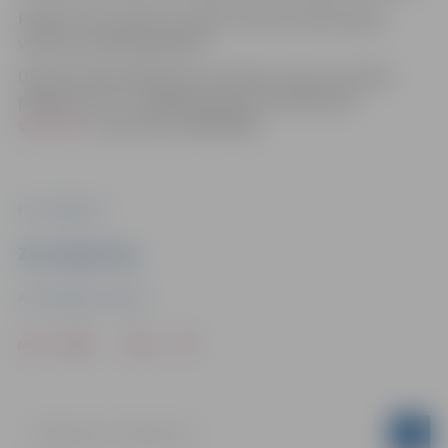
Pārējos reisus plānots izpildīt atbilstoši plānotajam
vilcienu kustības grafikam.
Operatīvā informācija par izmaiņām vilcienu kustībā
pieejama “Vivi” mobilajā lietotnē, tīmekļvietnē
www.vivi.lv
vai pa tālruni 80007600.
Foto: Jelgava.lv
Ziņu sagatavoja
AS "Pasažieru vilciens"
Drukāt
Dalīties