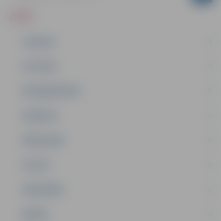
ZIŅAS
JAUNUMI
IZGLĪTĪBA
NODARBINĀTĪBA
PASĀKUMI
PAŠVALDĪBA
PILSĒTA
SABIEDRĪBA
ĢIMENE