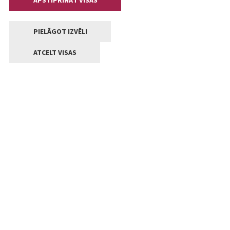
APSTIPRINĀT VISAS
PIELĀGOT IZVĒLI
ATCELT VISAS
Kontakti
Jelgavas valstpilsētas pašvaldība
Lielā iela 11, Jelgava, LV-3001
+371 63005522
pasts@jelgava.lv