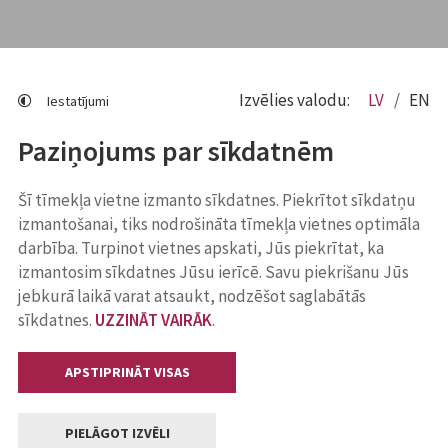
Izvēlies valodu:
LV
EN
Iestatījumi
Paziņojums par sīkdatnēm
Šī tīmekļa vietne izmanto sīkdatnes. Piekrītot sīkdatņu
izmantošanai, tiks nodrošināta tīmekļa vietnes optimāla
darbība. Turpinot vietnes apskati, Jūs piekrītat, ka
izmantosim sīkdatnes Jūsu ierīcē. Savu piekrišanu Jūs
jebkurā laikā varat atsaukt, nodzēšot saglabātās
sīkdatnes.
UZZINĀT VAIRĀK
.
APSTIPRINĀT VISAS
PIELĀGOT IZVĒLI