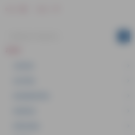
Drukāt
Dalīties
ZIŅAS
JAUNUMI
IZGLĪTĪBA
NODARBINĀTĪBA
PASĀKUMI
PAŠVALDĪBA