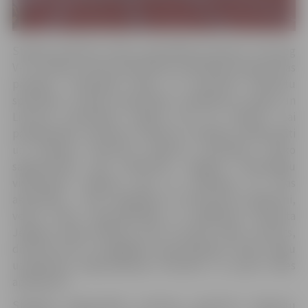
Stadiona pārbūve veikta, pašvaldībai īstenojot “Interreg
V-A” Latvijas–Lietuvas pārrobežu sadarbības programmas
projektu “Tehniskās bāzes un operatīvo dienestu
speciālistu fiziskās kapacitātes uzlabošana Latvijas un
Lietuvas pierobežas reģionā (All for Safety)”. Lai
paaugstinātu operatīvo dienestu darbības efektivitāti
un uzlabotu operatīvo dienestu speciālistu fizisko
sagatavotību, gan pārbūvēts Jelgavas Tehnoloģiju
vidusskolas stadions, gan arī realizētas arī citas
aktivitātes – rīkoti izglītojoši un informatīvi pasākumi,
veikts Valsts ugunsdzēsības un glābšanas dienesta
Jelgavas daļas Dobeles ielā 16 sporta zāles remonts,
drīzumā tiks arī piegādāts ugunsdzēsēju fizisko spēju
uzlabošanai nepieciešamais inventārs un sporta zāles
aprīkojums.
Stadionu galvenokārt izmantos operatīvo dienestu