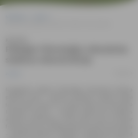
Sākumlapa
Jaunumi
Pabeigta Tehnoloģiju vidusskolas stadiona rekonstrukcija
Klausīties
Pabeigta Tehnoloģiju vidusskolas
stadiona rekonstrukcija
26/06/2019
Jaunumi
Noslēgušies Jelgavas Tehnoloģiju vidusskolas stadiona
pārbūves darbi – sakārtots skrejceļš, izveidoti vairāki
sporta spēļu laukumi un ierīkots plašs āra funkcionālo
trenažieru laukums. Turpmāk stadions būs pieejams
ikvienam interesentam, tomēr jāņem vērā, ka šovasar
futbola laukumu ar dabīgo segumu izmantot vēl nevarēs
– iesētajam zālienam ir jāieaug. Tuvākajā laikā stadionā