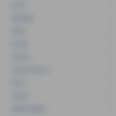
PILSĒTA
SABIEDRĪBA
ĢIMENE
JAUNIEŠI
SATIKSME
SOCIĀLAIS ATBALSTS
SPORTS
TŪRISMS
UZŅĒMĒJDARBĪBA