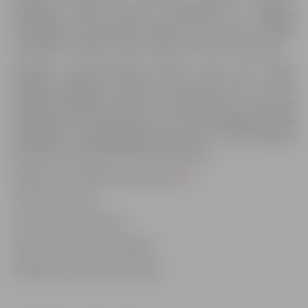
darbinieki fizisko prasmju uzlabošanai un Jelgavas
Tehnoloģiju vidusskolas skolēni, bet, kad tas nebūs
noslogots, stadionu varēs izmantot ikviens interesents.
Stadiona rekonstrukcijas darbus veica SIA “Kulk”.
Stadiona pārbūves izmaksas ir 539 117,23 eiro ar PVN.
Projekta kopējās izmaksas ir 564 290,38 eiro, no kurām
479 646,82 eiro jeb 85 procenti ir Eiropas Reģionālā fonda
finansējums un 84 643,56 jeb 15 procenti – valsts budžeta
dotācija un pašvaldības līdzfinansējums.
Plašāka informācija par projektu
šeit
.
Publicitātes foto.
Informācija sagatavota
Jelgavas pilsētas pašvaldības
Sabiedrisko attiecību pārvaldē