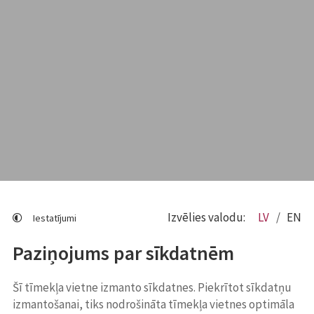
Izvēlies valodu:
LV
EN
Iestatījumi
Paziņojums par sīkdatnēm
Šī tīmekļa vietne izmanto sīkdatnes. Piekrītot sīkdatņu
izmantošanai, tiks nodrošināta tīmekļa vietnes optimāla