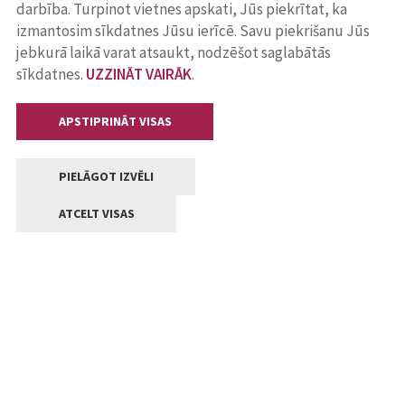
darbība. Turpinot vietnes apskati, Jūs piekrītat, ka
izmantosim sīkdatnes Jūsu ierīcē. Savu piekrišanu Jūs
jebkurā laikā varat atsaukt, nodzēšot saglabātās
sīkdatnes.
UZZINĀT VAIRĀK
.
APSTIPRINĀT VISAS
PIELĀGOT IZVĒLI
ATCELT VISAS
Kontakti