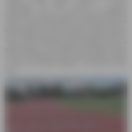
skrejceliņiem 300 metru garumā un astoņiem
skrejceliņiem 100 metru garumā, ierīkota tāllēkšanas
bedre un lodes grūšanas sektors, basketbola laukums ar
gumijas segumu un futbola laukums ar dabisko zālienu,
kā arī izveidots plašs āra funkcionālo trenažieru laukums.
Tāpat projekta īstenošanas gaitā palielināts laukums ar
gumijas segumu, kurā atradīsies ugunsdzēsēju mācību
tornis, bet tāllēkšanas bedres betona apmales aizstātas
ar citām, kam ir gumijas augšmala – lai mazinātu traumu
risku.