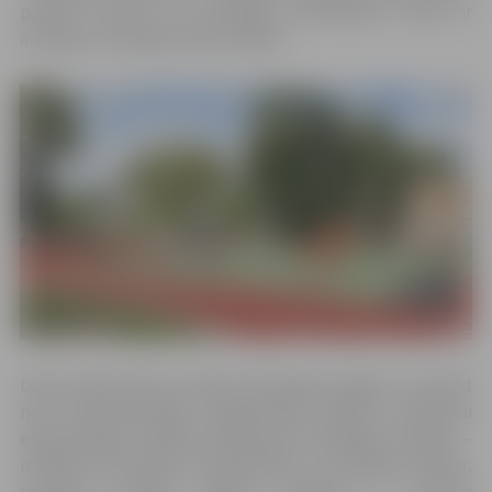
plānots izvietot arī attiecīgas informatīvas zīmes ar
aicinājumu nebojāt iesēto zālienu.
Darbi stadionā tika uzsākti pērnā gada nogalē, un šobrīd
norit dokumentācijas sagatavošana objekta nodošanai
ekspluatācijā. Stadions piedzīvojis vērienīgas izmaiņas –
izbūvēta lietusūdens kanalizācijas un drenāžas sistēma,
izveidots gumijas seguma skrejceļš ar četriem