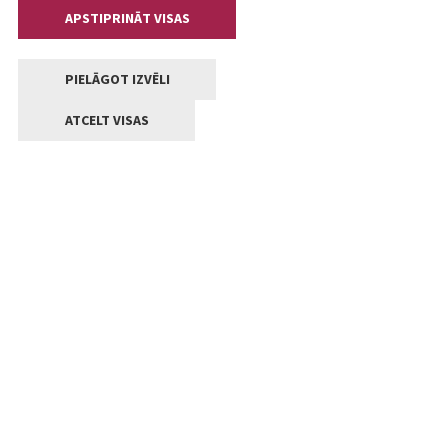
APSTIPRINĀT VISAS
PIELĀGOT IZVĒLI
ATCELT VISAS
Kontakti
Jelgavas valstpilsētas pašvaldība
Lielā iela 11, Jelgava, LV-3001
+371 63005522
pasts@jelgava.lv