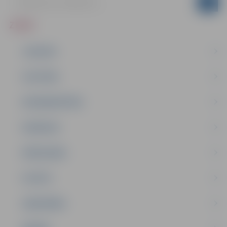
ZIŅAS
JAUNUMI
IZGLĪTĪBA
NODARBINĀTĪBA
PASĀKUMI
PAŠVALDĪBA
PILSĒTA
SABIEDRĪBA