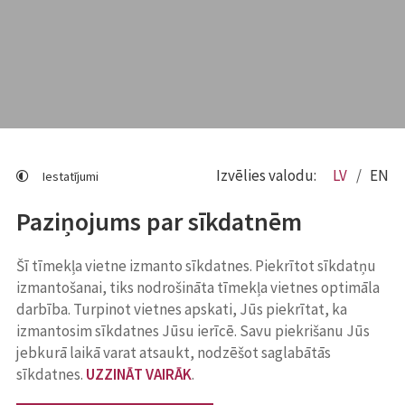
Izvēlies valodu:
LV
EN
Iestatījumi
Paziņojums par sīkdatnēm
Šī tīmekļa vietne izmanto sīkdatnes. Piekrītot sīkdatņu
izmantošanai, tiks nodrošināta tīmekļa vietnes optimāla
darbība. Turpinot vietnes apskati, Jūs piekrītat, ka
izmantosim sīkdatnes Jūsu ierīcē. Savu piekrišanu Jūs
jebkurā laikā varat atsaukt, nodzēšot saglabātās
sīkdatnes.
UZZINĀT VAIRĀK
.