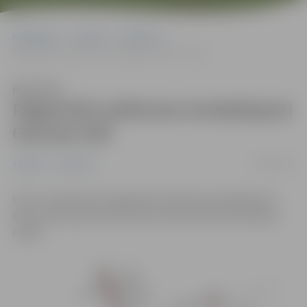
Sākumlapa
Jaunumi
Satiksme
Pagarināti satiksmes ierobežojumi Garozas ielā
Klausīties
Pagarināti satiksmes ierobežojumi
Garozas ielā
01/09/2021
Jaunumi
Satiksme
Līdz 2. septembrim pagarināti satiksmes ierobežojumi
Garozas ielas posmā no Garozas ielas Nr.63 līdz Rubeņu
ceļam.