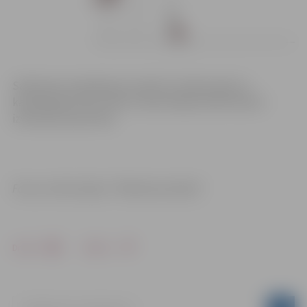
Satiksmes ierobežojumi saistīti ar ūdensvada un
kanalizācijas tīklu izbūvi. Iedzīvotāji aicināti ievērot
izvietotās ceļa zīmes.
Foto un informācija: “Pilsētsaimniecība”
Drukāt
Dalīties