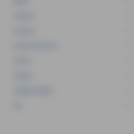
ĢIMENE
JAUNIEŠI
SATIKSME
SOCIĀLAIS ATBALSTS
SPORTS
TŪRISMS
UZŅĒMĒJDARBĪBA
NVO