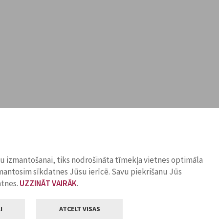
ņu izmantošanai, tiks nodrošināta tīmekļa vietnes optimāla
zmantosim sīkdatnes Jūsu ierīcē. Savu piekrišanu Jūs
atnes.
UZZINĀT VAIRĀK
.
I
ATCELT VISAS