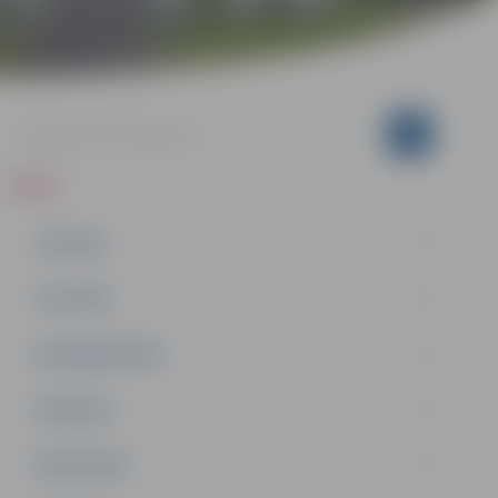
ZIŅAS
JAUNUMI
IZGLĪTĪBA
NODARBINĀTĪBA
PASĀKUMI
PAŠVALDĪBA