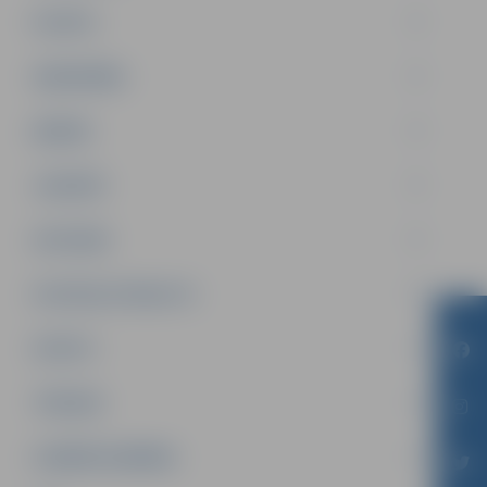
PILSĒTA
SABIEDRĪBA
ĢIMENE
JAUNIEŠI
SATIKSME
SOCIĀLAIS ATBALSTS
SPORTS
TŪRISMS
UZŅĒMĒJDARBĪBA