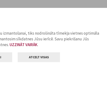
ņu izmantošanai, tiks nodrošināta tīmekļa vietnes optimāla
zmantosim sīkdatnes Jūsu ierīcē. Savu piekrišanu Jūs
atnes.
UZZINĀT VAIRĀK
.
I
ATCELT VISAS
Klientu apkalpošana
ilsētas pašvaldība
Darba laiks