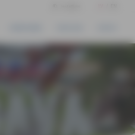
LV
EN
Iestatījumi
UZŅĒMĒJDARBĪBA
PAKALPOJUMI
KONTAKTI