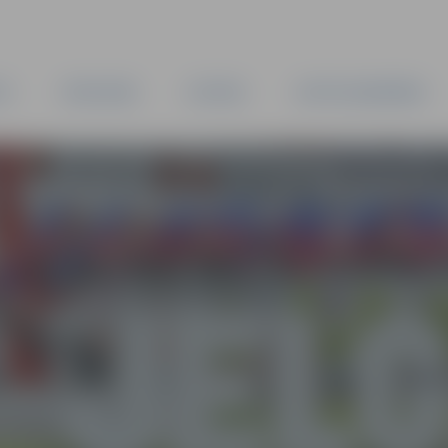
TA
PAŠVALDĪBA
IESTĀDES
KAPITĀLSABIEDRĪBAS