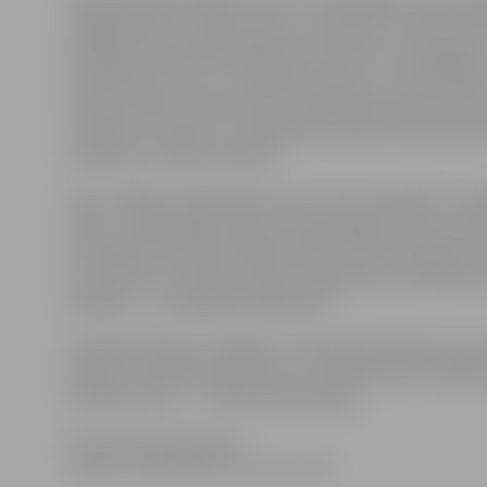
2013.gadā apmeklētāju skaits ir palielinājies industri
Jelgavā darbu uzsāka rūpnīca „Amoplant”, interese par 
2011.gadā rūpnīcā bija 658 ekskursanti, bet 2013.gadā
piedzīvojis mini zoo „Zemgales poniji”, kur apmeklētāju
mazāk. Gandrīz sešas reizes ir palielinājies pieprasī
(Jelgavas novads), kur pieteiktām ekskursantu grupā
izcept savu maizes kukulīti.
Kopš Jelgavas reģionālā tūrisma centra darbības uzsākša
reizes. Ja 2011.gadā Jelgavas reģionālajā tūrisma centr
No kopējā informācijas pieprasījuma 33% sastāda ārzem
no Lietuvas, Krievijas, Vācijas un Igaunijas. Vislielākai
mēnešos – no maija līdz augustam.
Statistika rāda, ka Jelgava un tās apkārtne kļūst arvie
plašāku statistikas apkopumu varat iepazīties mājas la
tūrisma centrs” – Tūrisma informācija.
Informāciju sagatavoja
Jelgavas reģionālais tūrisma centrs