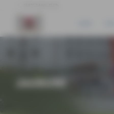
16.9 °C, 3.4 m/s, 72.7 %
JAUNUMI
PILSĒ
JAUNUMI