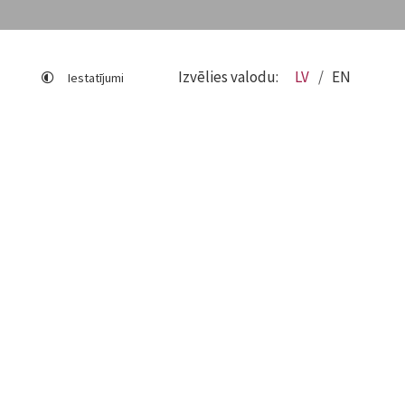
Izvēlies valodu:
LV
EN
Iestatījumi
Lapas karte
Viegli lasīt