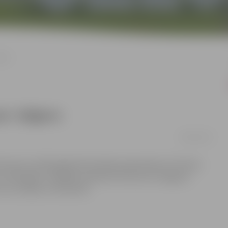
gavu
par Jelgavu
08/03/2014
liecina, ka 2013.gadā informācijas pieprasījums Tūrisma
t ar 2012.gadu. Kopējās tendences liecina, ka Jelgavas
ti no Latvijas un ārzemēm.