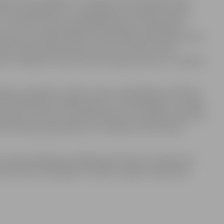
ālajos tūrisma objektos un apskates saimniecībās. Kopš
tās apmeklējumu ir palielinājusies vairāk kā 4 reizes.
 – jau 2750. Strauju apmeklētāju kāpumu 2013.gadā ir
 skaits sasniedza 5000, bet 2012. gadā to bija divas reizes
jums pēc ekskursijām maizes ceptuvē „Svētes maize”
m ir iespējams izzināt maizes cepšanas procesu un pašiem
nas apkalpoto cilvēku skaits ir palielinājies vairāk kā 3
ā tika apkalpoti 1458 interesenti, tad 2013.gadā – jau 4935.
nieki, no kuriem vislielāko īpatsvaru sastāda interesenti
s informācijas pieprasījums ir novērojams tieši vasaras
n interesantāka gan vietējiem gan ārvalstu tūristiem. Ar
pā: www.tornis.jelgava.lv sadaļā „Jelgavas reģionālais