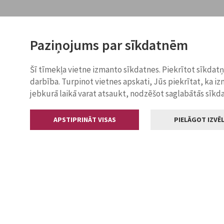
Paziņojums par sīkdatnēm
Šī tīmekļa vietne izmanto sīkdatnes. Piekrītot sīkdat
darbība. Turpinot vietnes apskati, Jūs piekrītat, ka i
jebkurā laikā varat atsaukt, nodzēšot saglabātās sīkd
APSTIPRINĀT VISAS
PIELĀGOT IZVĒL
Kontakti
Jelgavas valstp