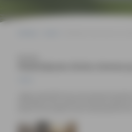
Sākumlapa
Jaunumi
Palielinājusies tūristu interese par Jel
Klausīties
Palielinājusies tūristu interese 
Jaunumi
Jelgavas reģionālā tūrisma centra apkopotā statistika 
informācijas centrā ir pieaudzis divas reizes salīdzino
pilsētas tūrisma objektus arvien vairāk apmeklē tūris