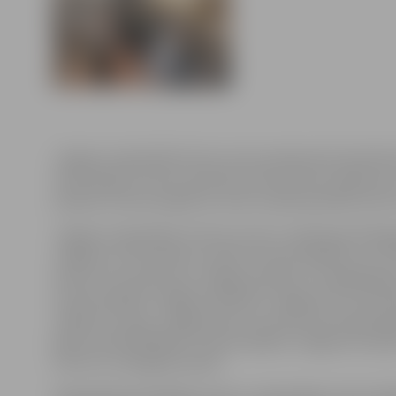
Jelgavas reģionālā tūrisma centra apkopotā statistika 
informācijas centrā ir pieaudzis divas reizes salīdzino
pilsētas tūrisma objektus arvien vairāk apmeklē tūris
Jelgavas reģionālais tūrisma centrs ir apkopojis 2013.
Jelgavas un Ozolnieku novadu tūrisma objektos un Tūr
liecina, ka interese par Jelgavas pilsētu un apkārtēj
tūrisma objekti Jelgavas pilsētā ir Jelgavas Sv.Trīsvie
mākslas muzejs, Jelgavas pils, Kurzemes hercoga kape
gadus apmeklētākais tūrisma objekts Jelgavas novadā
mini zoo „Zemgales poniji”.