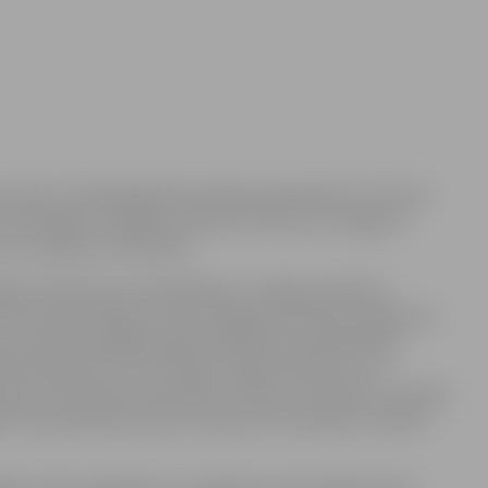
liecina, ka 2013.gadā informācijas pieprasījums Tūrisma
t ar 2012.gadu. Kopējās tendences liecina, ka Jelgavas
ti no Latvijas un ārzemēm.
gada statistiku par apmeklējumu Jelgavas pilsētas,
isma informācijas centrā. Kopējās statistikas tendences
iem novadiem pēdējos gados palielinās. Apmeklētākie
nības baznīcas tornis, Ģ.Eliasa Jelgavas Vēstures un
nes, Ā.Alunāna memoriālais muzejs. Savukārt jau vairākus
 ir Ziemassvētku kauju muzejs, bet Ozolnieku novadā –