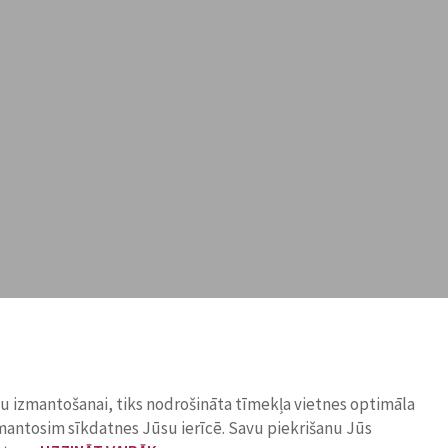
ņu izmantošanai, tiks nodrošināta tīmekļa vietnes optimāla
zmantosim sīkdatnes Jūsu ierīcē. Savu piekrišanu Jūs