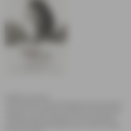
Klikšķināt, lai atvērtu
Lielās skatītāju intereses dēļ Jelgavas kultūras namā 29.
novembrī un 10. decembrī notiks Viestura Kairiša filmas
“Melānijas hronika” papildseansi. Filma uzņemta pēc
rakstnieces Melānijas Vanagas atmiņu romāna “Veļupes