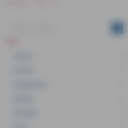
Drukāt
Dalīties
ZIŅAS
JAUNUMI
IZGLĪTĪBA
NODARBINĀTĪBA
PASĀKUMI
PAŠVALDĪBA
PILSĒTA