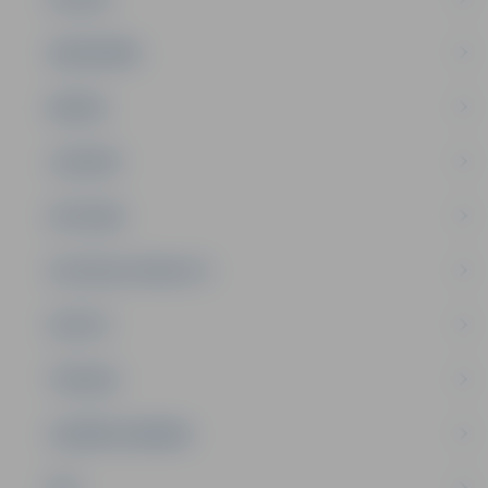
SABIEDRĪBA
ĢIMENE
JAUNIEŠI
SATIKSME
SOCIĀLAIS ATBALSTS
SPORTS
TŪRISMS
UZŅĒMĒJDARBĪBA