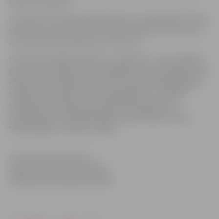
krastā” motīviem.
Interesenti aicināti apmeklēt kādu no nākamajiem filmas
seansiem, kas notiks 29. novembrī pulksten 12 un 15, kā
arī 10. decembrī pulksten 13, 16 un 19.
Filma pirmizrādi piedzīvoja 1. novembrī, un visa mēneša
garumā tiek rādīta seansos dažādās Latvijas pilsētās. Kino
eksperti jau atklājuši, ka šī filma ir gana autobiogrāfisks
staļinisma represiju laika atspoguļojums un būtisks
sasniegums Latvijas kino jomā. Filma iekļauta arī
Ziemeļvalstīs un Baltijā lielākā kinofestivāla Tallinas
“Black Nights” konkursa skatē.
Informācijas sagatavota
Jelgavas pilsētas pašvaldības
Sabiedrisko attiecību pārvaldē