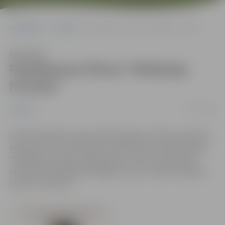
Sākumlapa
Jaunumi
Papildseansi filmai “Melānijas hronika”
Klausīties
Papildseansi filmai “Melānijas
hronika”
25/11/2016
Jaunumi
Lielās skatītāju intereses dēļ Jelgavas kultūras namā 29.
novembrī un 10. decembrī notiks Viestura Kairiša filmas
“Melānijas hronika” papildseansi. Filma uzņemta pēc
rakstnieces Melānijas Vanagas atmiņu romāna “Veļupes
krastā” motīviem.