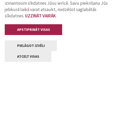
izmantosim sīkdatnes Jūsu ierīcē. Savu piekrišanu Jūs
jebkurā laikā varat atsaukt, nodzēšot saglabātās
sīkdatnes.
UZZINĀT VAIRĀK
.
APSTIPRINĀT VISAS
PIELĀGOT IZVĒLI
ATCELT VISAS
Kontakti
Jelgavas valstpilsētas pašvaldība