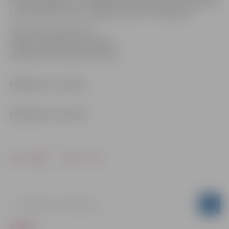
fonda finansējums, 5 700 000 eiro pašvaldības finansējums
un 4 972 475 eiro SIA “Jelgavas ūdens” finansējums.
Informācija sagatavota
Jelgavas pilsētas pašvaldības
Sabiedrisko attiecību pārvaldē
Klikšķināt, lai atvērtu
Klikšķināt, lai atvērtu
Drukāt
Dalīties
ZIŅAS