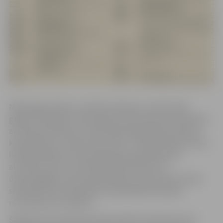
Nākamgad plānots uzsākt būvdarbus, lai līdz 2021.
gadam vēl gandrīz 100 Jelgavas ielās ūdenssaimniecības
attīstības projekta 5. kārtas laikā paplašinātu pilsētas
kanalizācijas un ūdensvada tīklus. Tā kā Kohēzijas fonda
līdzekļi pieejami tikai kanalizācijas pakalpojumu
attīstībai, bet ne mazāk būtiska pilsētā ir arī
ūdensapgādes tīklu paplašināšana, septembra domes
sēdē deputāti atbalstīja arī pašvaldības līdzekļu
novirzīšanu šim mērķim.
Šajā darbu posmā kopumā paredzēts izbūvēt jaunus