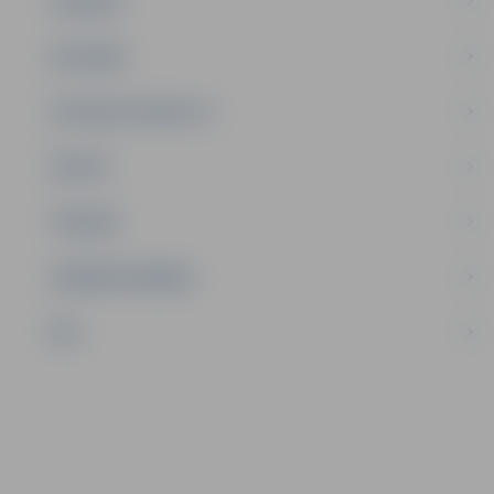
JAUNIEŠI
SATIKSME
SOCIĀLAIS ATBALSTS
SPORTS
TŪRISMS
UZŅĒMĒJDARBĪBA
NVO