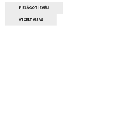
PIELĀGOT IZVĒLI
ATCELT VISAS
Kontakti
Jelgavas valstpilsētas pašvaldība
Lielā iela 11, Jelgava, LV-3001
+371 63005522
pasts@jelgava.lv
Klientu apkalpošana