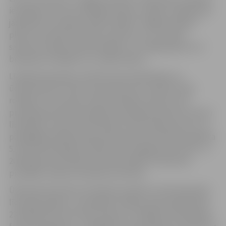
iesniegums, kas Centrālajai finanšu un līgumu aģentūrai
jāizskata trīs mēnešu laikā. Paralēli “Jelgavas ūdens”
plāno izsludināt būvdarbu iepirkumu, lai, tiklīdz
saņemts projekta apstiprinājums, var slēgt līgumus ar
būvdarbu veicējiem un uzsākt darbus.
Līdzīgi kā iepriekš, izbūvēti tiks kanalizācijas un
ūdensvada ielu tīkli ar pievadiem ielu sarkano līniju
robežās. Tas nozīmē, ka komunikāciju izbūve savā
privātīpašumā iedzīvotājiem būs jānodrošina par saviem
līdzekļiem. Kopumā tiek plānoti 33 būvdarbu posmi, un
pieslēgšanās daļai ūdenssaimniecības attīstības projekta
5. kārtā izbūvētajiem tīkliem būs iespējama jau 2017. un
2018. gadā, kad atbilstoši plānam jābūt īstenotiem
pirmajiem sešiem būvdarbu posmiem.
Ūdenssaimniecības attīstības projekta 5. kārta jārealizē
līdz 2021. gadam, un kopējās izmaksas tiek prognozētas
23 399 362 eiro bez PVN, tostarp 12 726 887 eiro Kohēzijas