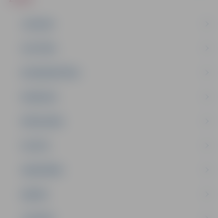
JAUNUMI
IZGLĪTĪBA
NODARBINĀTĪBA
PASĀKUMI
PAŠVALDĪBA
PILSĒTA
SABIEDRĪBA
ĢIMENE