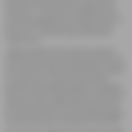
kanalizācijas tīklus 36,57 kilometru kopgarumā, bet
rekonstruēt – 3,75 kilometrus kanalizācijas ielu tīklu,
savukārt ūdensapgādes tīkli ar pašvaldības atbalstu no
jauna tiks izbūvēti 19,46 kilometru kopgarumā, bet
rekonstruēti – 1,44 kilometru garumā, informē SIA
“Jelgavas ūdens”.
Jūnijā apstiprinātajos Ministru kabineta noteikumos
norādītas pilsētas, kurās ar Kohēzijas fonda atbalstu var
tikt īstenota kanalizācijas tīklu paplašināšana. Saskaņā ar
šiem noteikumiem Jelgavai kā līdzfinansējums pieejami
12,7 miljoni eiro, taču, izvērtējot nepieciešamību
paplašināt arī ūdensapgādes pakalpojumu pieejamību,
dome šiem darbiem novirzīja līdzekļus no pašvaldības 5,7
miljonu eiro apmērā. Tādējādi tajās ielās, kurās no jauna
tiks būvēti vai rekonstruēti esošie kanalizācijas tīkli un
kuru iedzīvotājiem līdz šim nav bijusi iespēja pieslēgties
arī pilsētas ūdensvadam, tāda iespēja tiks nodrošināta.
Līdz 20. oktobrim “Jelgavas ūdenim” jāiesniedz projekta