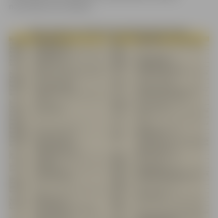
novirzīšanu šim mērķim.