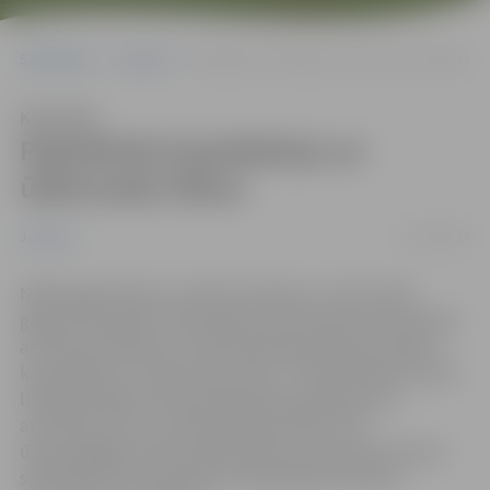
Sākumlapa
Jaunumi
Paplašinās kanalizāciju un ūdensvadu tīklus
Klausīties
Paplašinās kanalizāciju un
ūdensvadu tīklus
03/10/2016
Jaunumi
Nākamgad plānots uzsākt būvdarbus, lai līdz 2021.
gadam vēl gandrīz 100 Jelgavas ielās ūdenssaimniecības
attīstības projekta 5. kārtas laikā paplašinātu pilsētas
kanalizācijas un ūdensvada tīklus. Tā kā Kohēzijas fonda
līdzekļi pieejami tikai kanalizācijas pakalpojumu
attīstībai, bet ne mazāk būtiska pilsētā ir arī
ūdensapgādes tīklu paplašināšana, septembra domes
sēdē deputāti atbalstīja arī pašvaldības līdzekļu