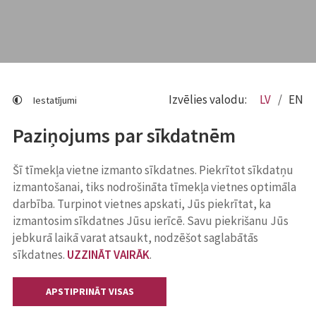
Izvēlies valodu:
LV
EN
Iestatījumi
Paziņojums par sīkdatnēm
Šī tīmekļa vietne izmanto sīkdatnes. Piekrītot sīkdatņu
izmantošanai, tiks nodrošināta tīmekļa vietnes optimāla
darbība. Turpinot vietnes apskati, Jūs piekrītat, ka
izmantosim sīkdatnes Jūsu ierīcē. Savu piekrišanu Jūs
jebkurā laikā varat atsaukt, nodzēšot saglabātās
sīkdatnes.
UZZINĀT VAIRĀK
.
APSTIPRINĀT VISAS