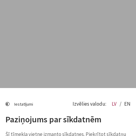
Izvēlies valodu:
LV
EN
Iestatījumi
Paziņojums par sīkdatnēm
Šī tīmekļa vietne izmanto sīkdatnes. Piekrītot sīkdatņu