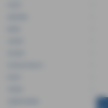
PILSĒTA
SABIEDRĪBA
ĢIMENE
JAUNIEŠI
SATIKSME
SOCIĀLAIS ATBALSTS
SPORTS
TŪRISMS
UZŅĒMĒJDARBĪBA