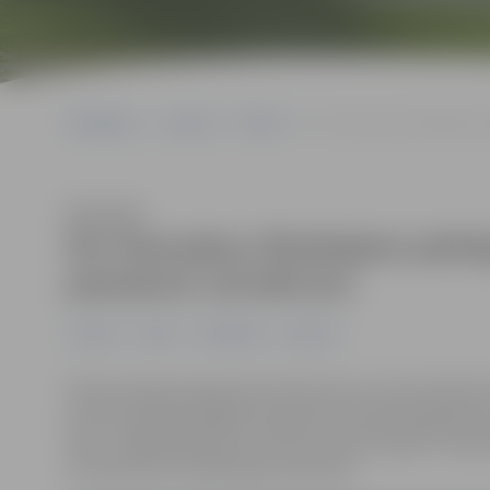
Sākumlapa
Jaunumi
Pilsēta
Par fotoradaru fiksētajiem
Klausīties
Par fotoradaru fiksētajiem pār
piemēroti 116 640 eiro
Jaunumi
Pilsēta
Sabiedrība
Satiksme
Valsts policijas apkopotie dati liecina, ka stacionārais
par 161 vairāk nekā gadu iepriekš, bet pārvietojamie 
ceļā – 1296 pārkāpumus. Ātruma
rekords
pieder “Opel 
111 kilometri stundā atļauto 50 vietā.