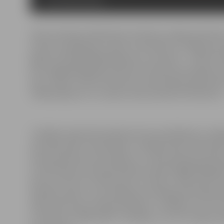
Valsts policijas Sabiedrisko attiecību nodaļas pārstā
audzis to pārkāpumu skaits, kas fiksēti ar vienīgo stac
gadā tas fiksēja 989 pārkāpumus, bet pērn – 1150. Par
ielā, pagājušajā gadā izrakstīti protokoli par kopējo 
kas uz laiku izvietoti Kalnciema ceļā, Rūpniecības ielā
1296 pārkāpumi un naudas sodos piemēroti 60 230 eiro
“Lielākais atļautā braukšanas ātruma pārkāpums Jelgav
24. jūnijā, kāds “Opel Mokka” vadītājs atļauto 50 kilo
Viņam piemērots sods 540 eiro,” stāsta policijas pārst
stundā atļauto 50 vietā Dobeles šosejā. Pagājušajā gadā
brauca ar ātrumu 94 kilometri stundā, ar tādu pašu āt
Dobeles šoseju, un šo pārkāpumu fiksēja pārvietojamai
tāda soda ticis arī “Mercedes Benz” vadītājs, kurš 27. 
stundā, bet “BMW 350D” vadītājam, kurš 16. maijā pa M