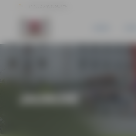
24 °C, 2.5 m/s, 50.7 %
JAUNUMI
PILSĒ
JAUNUMI