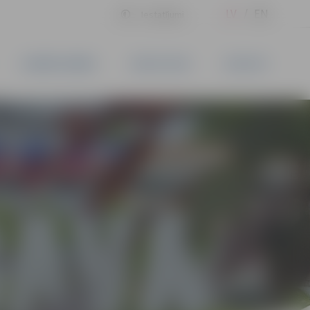
LV
EN
Iestatījumi
UZŅĒMĒJDARBĪBA
PAKALPOJUMI
KONTAKTI