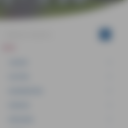
ZIŅAS
JAUNUMI
IZGLĪTĪBA
NODARBINĀTĪBA
PASĀKUMI
PAŠVALDĪBA