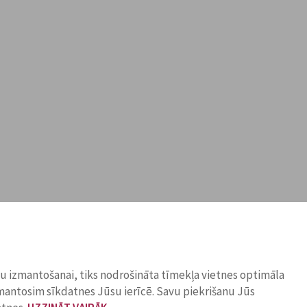
ņu izmantošanai, tiks nodrošināta tīmekļa vietnes optimāla
zmantosim sīkdatnes Jūsu ierīcē. Savu piekrišanu Jūs