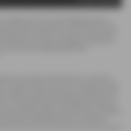
ve Līna Bagdone informē, ka aizvadītajā gadā nedaudz
ionāro fotoradaru mūsu pilsētā – Miera ielā 8. Proti, 2021.
 pārkāpumiem, kas fiksēti ar stacionāro fotoradaru Miera
summu 56 410 eiro. Savukārt ar mobilajiem fotoradariem,
 vai Dobeles šosejā, pagājušajā gadā fiksēti
.
ā pērn ar fotoradaru fiksēts Miera ielā – Jāņu dienā,
metru stundā vietā brauca ar ātrumu 111 kilometri stundā.
āve, papildinot, ka gadu iepriekš
rekords
bija 105 kilometri
 27. martā fotoradars Miera ielā fiksēja “VW Tiguan”, kas
rumu 10. maijā pārvietojās arī kāds “BMW 325” vadītājs pa
s fotoradars. Abos gadījumos piemērots 240 eiro sods. Pie
oktobrī Miera ielā pārvietojās ar ātrumu 92 kilometri
iera ielu brauca ar ātrumu 90 kilometri stundā, piemērots