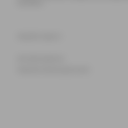
sods 160 eiro.
Infografika: Jelgava.lv
Informācija sagatavota
Sabiedrisko attiecību departamentā