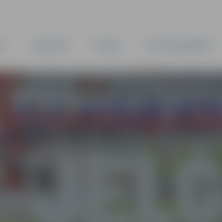
TA
PAŠVALDĪBA
IESTĀDES
KAPITĀLSABIEDRĪBAS