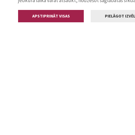
jebkurā laikā varat atsaukt, nodzēšot saglabātās sīkd
APSTIPRINĀT VISAS
PIELĀGOT IZVĒL
Kontakti
Jelgavas valstp
Lielā iela 11
+371 630055
pasts@jelga