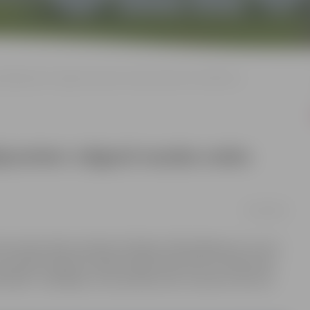
 pārkāpumiem Jelgavā naudas sodos piemēroti 116 640 eiro
kāpumiem Jelgavā naudas sodos
03/02/2023
 fotoradars Miera ielā pērn fiksējis 1150 pārkāpumus, kas ir
fotoradari Dobeles šosejā, Rūpniecības ielā un Kalnciema
Mokka” vadītājam, kurš pa Miera ielu traucās ar ātrumu