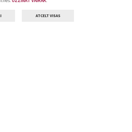
atnes.
UZZINĀT VAIRĀK
.
I
ATCELT VISAS
Klientu apkalpošana
ilsētas pašvaldība
Darba laiks
, Jelgava, LV-3001
Pirmdienās
8.00 - 18.00
Otrdienās
8.00 - 17.00
22
Trešdienās
8.00 - 17.00
va.lv
Ceturtdienās
8.00 - 17.00
Piektdienās
8.00 - 14.30